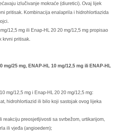
ćavaju izlučivanje mokraće (diuretici). Ovaj lijek
i pritisak. Kombinacija enalaprila i hidrohlortiazida
ojci.
mg/12,5 mg ili Enap-HL 20 20 mg/12,5 mg propisao
 krvni pritisak.
 mg/25 mg, ENAP-HL 10 mg/12,5 mg ili ENAP-HL
10 mg/12,5 mg i Enap-HL 20 20 mg/12,5 mg:
at, hidrohlortiazid ili bilo koji sastojak ovog lijeka
i reakciju preosjetljivosti sa svrbežom, urtikarijom,
grla ili vjeđa (angioedem);