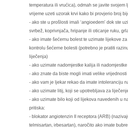
temperatura ili vrućica), odmah se javite svojem
vrijeme uzeti uzorak krvi kako bi provjerio broj bi
- ako ste u prošlosti imali ʻangioedemʼ dok ste uzi
svrbež, koprivnjača, hripanje ili oticanje ruku, grl
- ako imate šećernu bolest te uzimate lijekove za 
kontrolu šećerne bolesti (potrebno je pratiti razi
liječenja)
- ako uzimate nadomjestke kalija ili nadomjestke s
- ako znate da biste mogli imati velike vrijednosti
- ako vam je ljekar rekao da imate intoleranciju 
- ako uzimate litij, koji se upotrebljava za liječenj
- ako uzimate bilo koji od lijekova navedenih u na
pritiska:
- blokator angiotenzin II receptora (ARB) (nazivaj
telmisartan, irbesartan), naročito ako imate bu