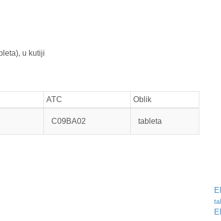
eta), u kutiji
ATC
Oblik
C09BA02
tableta
E
ta
E