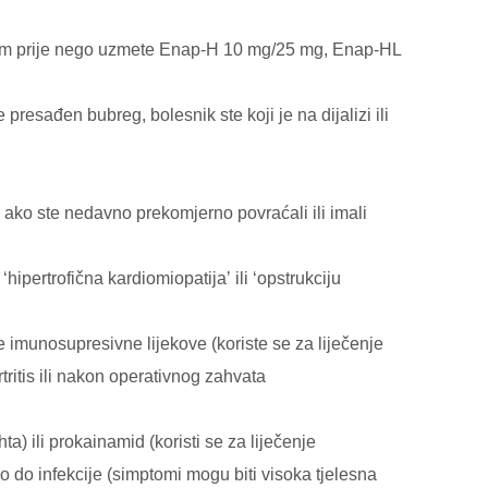
utom prije nego uzmete Enap-H 10 mg/25 mg, Enap-HL
resađen bubreg, bolesnik ste koji je na dijalizi ili
li ako ste nedavno prekomjerno povraćali ili imali
hipertrofična kardiomiopatijaʼ ili ʻopstrukciju
e imunosupresivne lijekove (koriste se za liječenje
ritis ili nakon operativnog zahvata
hta) ili prokainamid (koristi se za liječenje
 do infekcije (simptomi mogu biti visoka tjelesna