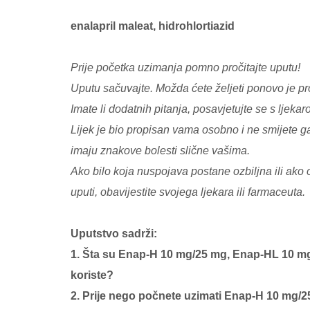
enalapril maleat, hidrohlortiazid
Prije početka uzimanja pomno pročitajte uputu!
Uputu sačuvajte. Možda ćete željeti ponovo je pro
Imate li dodatnih pitanja, posavjetujte se s ljeka
Lijek je bio propisan vama osobno i ne smijete ga
imaju znakove bolesti slične vašima.
Ako bilo koja nuspojava postane ozbiljna ili ako
uputi, obavijestite svojega ljekara ili farmaceuta.
Uputstvo sadrži:
1. Šta su Enap-H 10 mg/25 mg, Enap-HL 10 mg/
koriste?
2. Prije nego počnete uzimati Enap-H 10 mg/