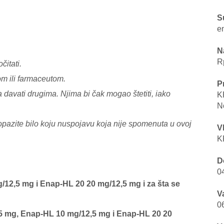
S
en
N
Rp
čitati.
rom ili farmaceutom.
P
 davati drugima. Njima bi čak mogao štetiti, iako
K
N
 opazite bilo koju nuspojavu koja nije spomenuta u ovoj
V
K
D
0
12,5 mg i Enap-HL 20 20 mg/12,5 mg i za šta se
V
0
25 mg, Enap-HL 10 mg/12,5 mg i Enap-HL 20 20