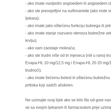
- ako imate nasljedni angioedem ili angioedem iz
- ako ste preosjetljivi na sulfonamide (ako niste s
ljekara);
- ako imate jako oštećenu funkciju bubrega ili jetr
- ako imate stanje nazvano stenoza bubrežne arte
krvlju);
- ako vam zaostaje mokraća;
- ako ste trudni više od tri mjeseca (niti u ranoj
Enapa-HL 10 mg/12,5 mg i Enapa-HL 20 20 mg/12,
trudnoći).
- ako imate šećernu bolest ili oštećenu bubrežnu f
pritiska koji sadrži aliskiren.
Ne uzimajte ovaj lijek ako se bilo što od gore na
se sa svojim ljekarom ili farmaceutom prije uzima