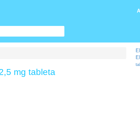
A
E
E
ta
,5 mg tableta