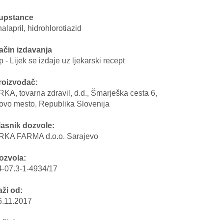
upstance
alapril, hidrohlorotiazid
ačin izdavanja
 - Lijek se izdaje uz ljekarski recept
roizvođač:
RKA, tovarna zdravil, d.d., Šmarješka cesta 6,
ovo mesto, Republika Slovenija
lasnik dozvole:
RKA FARMA d.o.o. Sarajevo
ozvola:
4-07.3-1-4934/17
aži od:
6.11.2017