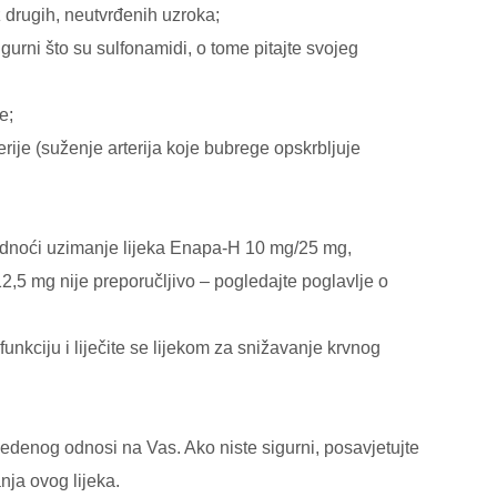
 drugih, neutvrđenih uzroka;
igurni što su sulfonamidi, o tome pitajte svojeg
e;
rije (suženje arterija koje bubrege opskrbljuje
 trudnoći uzimanje lijeka Enapa-H 10 mg/25 mg,
5 mg nije preporučljivo – pogledajte poglavlje o
unkciju i liječite se lijekom za snižavanje krvnog
vedenog odnosi na Vas. Ako niste sigurni, posavjetujte
nja ovog lijeka.