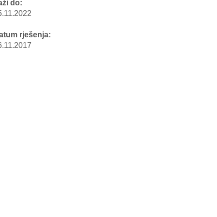
aži do:
5.11.2022
atum rješenja:
6.11.2017