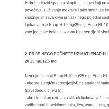
Hidrohlortiazid spada u skupinu lijekova koji pove
povećava izlučivanje mokraće i tako smanjuje krvn
snažnije snižava krvni pritisak nego pojedini sast
Ljekar vam je Enap-H 10 mg/25 mg, Enap-HL 10 
zato jer imate bolest nazvanu hipertenzija ili visok
2. PRIJE NEGO POČNETE UZIMATI ENAP-H 10
20 20 mg/12,5 mg
Nemojte uzimati Enap-H 10 mg/25 mg, Enap-HL 
- ako ste alergični (preosjetljivi) na enalapril male
(navedeno u dijelu 6) ;
- ako ste nakon uzimanja sličnih lijekova već imal
zadihanosti ili oteklinom ruku, lica, usana, usta, 