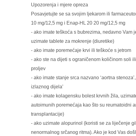
Upozorenja i mjere opreza
Posavjetujte se sa svojim ljekarom ili farmace
10 mg/12,5 mg i Enap-HL 20 20 mg/12,5 mg
- ako imate teškoća s bubrezima, nedavno Vam je p
uzimate tablete za mokrenje (diuretike)
- ako imate poremećaje krvi ili teškoće s jetrom
- ako ste na dijeti s ograničenom količinom soli i
proljev
- ako imate stanje srca nazvano ʻaortna stenozaʼ, ʻ
izlaznog dijelaʼ
- ako imate kolagensku bolest krvnih žila, uzimat
autoimunih poremećaja kao što su reumatoidni art
transplantacije)
- ako uzimate alopurinol (koristi se za liječenje gi
nenormalnog srčanog ritma). Ako je kod Vas došlo