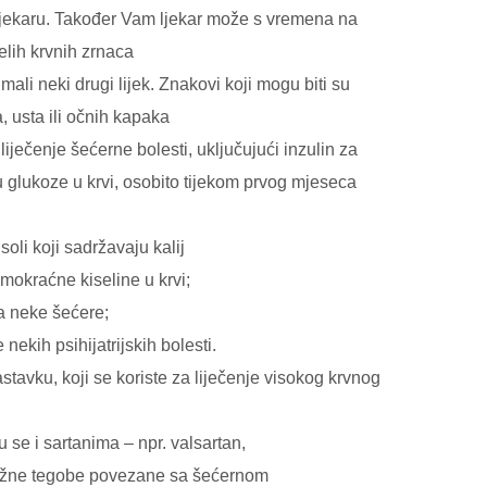
 ljekaru. Također Vam ljekar može s vremena na
jelih krvnih zrnaca
mali neki drugi lijek. Znakovi koji mogu biti su
a, usta ili očnih kapaka
liječenje šećerne bolesti, uključujući inzulin za
nu glukoze u krvi, osobito tijekom prvog mjeseca
oli koji sadržavaju kalij
 mokraćne kiseline u krvi;
na neke šećere;
e nekih psihijatrijskih bolesti.
stavku, koji se koriste za liječenje visokog krvnog
u se i sartanima – npr. valsartan,
brežne tegobe povezane sa šećernom