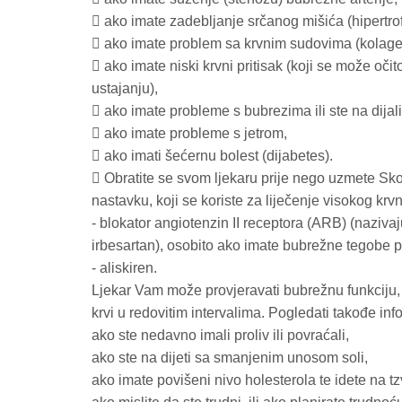
 ako imate zadebljanje srčanog mišića (hipertrof
 ako imate problem sa krvnim sudovima (kolage
 ako imate niski krvni pritisak (koji se može oči
ustajanju),
 ako imate probleme s bubrezima ili ste na dijali
 ako imate probleme s jetrom,
 ako imati šećernu bolest (dijabetes).
 Obratite se svom ljekaru prije nego uzmete Sko
nastavku, koji se koriste za liječenje visokog krvn
- blokator angiotenzin II receptora (ARB) (nazivaju
irbesartan), osobito ako imate bubrežne tegobe
- aliskiren.
Ljekar Vam može provjeravati bubrežnu funkciju, krv
krvi u redovitim intervalima. Pogledati takođe i
ako ste nedavno imali proliv ili povraćali,
ako ste na dijeti sa smanjenim unosom soli,
ako imate povišeni nivo holesterola te idete na tz