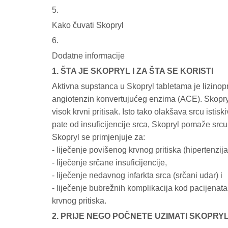
5.
Kako čuvati Skopryl
6.
Dodatne informacije
1. ŠTA JE SKOPRYL I ZA ŠTA SE KORISTI
Aktivna supstanca u Skopryl tabletama je lizinopr
angiotenzin konvertujućeg enzima (ACE). Skopryl d
visok krvni pritisak. Isto tako olakšava srcu istisk
pate od insuficijencije srca, Skopryl pomaže srcu 
Skopryl se primjenjuje za:
- liječenje povišenog krvnog pritiska (hipertenzija
- liječenje srčane insuficijencije,
- liječenje nedavnog infarkta srca (srčani udar) i
- liječenje bubrežnih komplikacija kod pacijenata 
krvnog pritiska.
2. PRIJE NEGO POČNETE UZIMATI SKOPRY