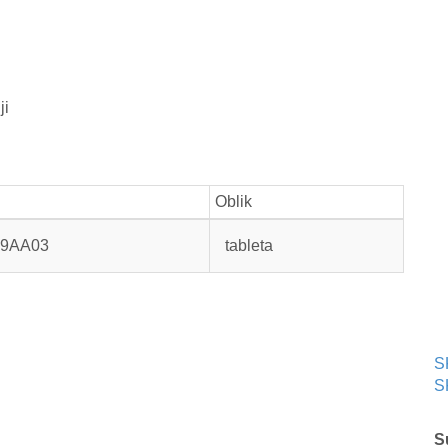
ji
C
Oblik
9AA03
tableta
S
S
S