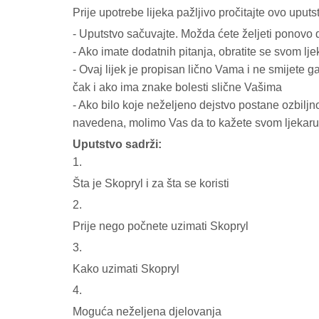
Prije upotrebe lijeka pažljivo pročitajte ovo uputs
- Uputstvo sačuvajte. Možda ćete željeti ponovo 
- Ako imate dodatnih pitanja, obratite se svom lje
- Ovaj lijek je propisan lično Vama i ne smijete 
čak i ako ima znake bolesti slične Vašima
- Ako bilo koje neželjeno dejstvo postane ozbiljno
navedena, molimo Vas da to kažete svom ljekaru 
Uputstvo sadrži:
1.
Šta je Skopryl i za šta se koristi
2.
Prije nego počnete uzimati Skopryl
3.
Kako uzimati Skopryl
4.
Moguća neželjena djelovanja