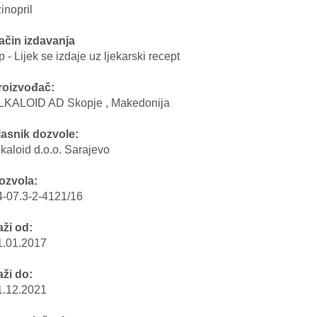
zinopril
ačin izdavanja
 - Lijek se izdaje uz ljekarski recept
roizvođač:
LKALOID AD Skopje , Makedonija
lasnik dozvole:
lkaloid d.o.o. Sarajevo
ozvola:
4-07.3-2-4121/16
aži od:
1.01.2017
aži do:
1.12.2021