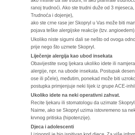
ako mislite da ste trudni, ili ako planirate trudn
ranoj trudnoći. Ako ste trudni duže od 3 mjeseca,
Trudnoća i dojenje),
ako ste crne rase jer Skopryl u Vas može biti ma
pojava teške alergijske reakcije (tzv. angioedem)
Ukoliko niste sigurni dali se nešto od ovoga odno
prije nego što uzmete Skopryl.
Liječenje alergija kao ubod insekata
Obavijestite svog ljekara ukoliko idete ili namjer
alergije, npr. na ubode insekata. Postupak desenz
ose ili pčele), međutim, ponekad može biti uzrok
postupka primjenjuje neki lijek iz grupe ACE-inhi
Ukoliko idete na neki operativni zahvat.
Recite ljekaru ili stomatologu da uzimate Skopryl 
Naime, ako se Skopryl uzima istovremeno sa nek
krvnog pritiska (hipotenzije).
Djeca i adolescenti
Lizinopril je bio ispitivan kod djece. Za više inf