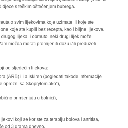
od djece s teškim oštećenjem bubrega.
euta o svim lijekovima koje uzimate ili koje ste
 one koje ste kupili bez recepta, kao i biljne lijekove.
rugog lijeka, i obrnuto, neki drugi lijek može
Vam možda morati promijeniti dozu i/ili preduzeti
ji od sljedećih lijekova:
ra (ARB) ili aliskiren (pogledati takođe informacije
te oprezni sa Skoprylom ako”),
obično primjenjuju u bolnici),
ekovi koji se koriste za terapiju bolova i artritisa,
više od 3 grama dnevno,