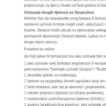
preporučuje za djecu mlađu od šest godina ili k
Uzimanje drugih lijekova sa Skoprylom
Molimo Vas da obavijestite svog ljekara ili farmac
nedavno uzimali ili biste mogli uzeti, uključujući i
Naime, Skopryl može uticati na djelovanje nekog d
promijeniti djelovanje Skopryl tableta. Ljekar će 
druge mjere opreza.
Posebno je važno
da Vaš ljekar ili farmaceut zna ako uzimate bilo ko
 ako uzimate neki blokator angiotenzin II recepto
pod naslovima “Nemojte uzimati Skopryl” i “Budi
 diuretike (pilule za mokrenje),
 lijekovi za razgradnju krvnih ugrušaka (koji se 
 beta blokatori, kao sto je atenolol i propranolol,
 nitratni pripravci (lijekovi za srčane probleme),
 nesteroidne antiinflamatorne lijekove (NSAIL), lij
 aspirin (acetilsalicilna kiselina), ako uzimate 