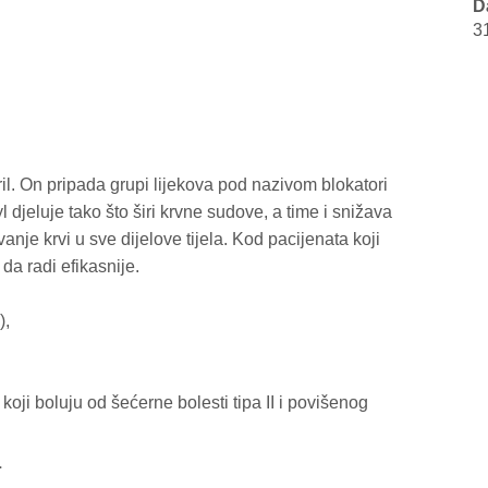
D
3
il. On pripada grupi lijekova pod nazivom blokatori
jeluje tako što širi krvne sudove, a time i snižava
ivanje krvi u sve dijelove tijela. Kod pacijenata koji
da radi efikasnije.
),
koji boluju od šećerne bolesti tipa II i povišenog
L