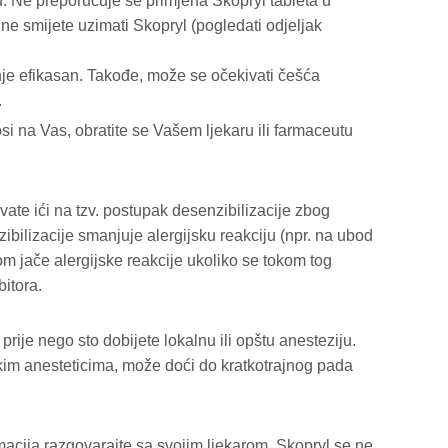
oću. Ne preporučuje se primjena Skopryl tableta u
 ne smijete uzimati Skopryl (pogledati odjeljak
nje efikasan. Takođe, može se očekivati češća
.
si na Vas, obratite se Vašem ljekaru ili farmaceutu
avate ići na tzv. postupak desenzibilizacije zbog
ibilizacije smanjuje alergijsku reakciju (npr. na ubod
om jače alergijske reakcije ukoliko se tokom tog
bitora.
prije nego sto dobijete lokalnu ili opštu anesteziju.
im anesteticima, može doći do kratkotrajnog pada
ormacija razgovarajte sa svojim ljekarom. Skopryl se ne