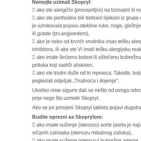
Nemojte uzimati Skopryl:
 ako ste alergični (preosjetljivi) na lizinopril ili 
 ako ste prethodno bili tretirani lijekom iz grupe
je uzrokovala pojavu otekline ruke, noge, gležnjeva
ili gutate (tzv.angioedem),
 ako je neko od krvnih srodnika imao tešku aler
inhibitora, ili ako ste Vi imali tešku alergijsku 
 ako imate šećernu bolest ili oštećenu bubrežnu 
pritiska koji sadrži aliskiren,
 ako ste trudni duže od tri mjeseca. Takođe, bol
pogledati odjeljak „Trudnoća i dojenje“.
Ukoliko niste sigurni dali se nešto od ovoga odno
prije nego što uzmete Skopryl.
Ako se pri primjeni Skopryl tableta pojavi dugotraj
Budite oprezni sa Skoprylom:
 ako imate suženje (stenozu) aorte (aorta je najve
srčanih zalistaka (stenozu mitralnog zaliska),
 ako imate suženje (stenozu) bubrežne arterije,