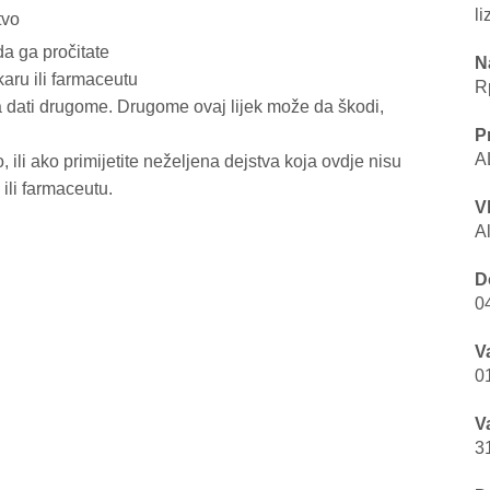
li
tvo
da ga pročitate
N
karu ili farmaceutu
Rp
ga dati drugome. Drugome ovaj lijek može da škodi,
P
A
, ili ako primijetite neželjena dejstva koja ovdje nisu
ili farmaceutu.
V
A
D
0
V
0
V
3