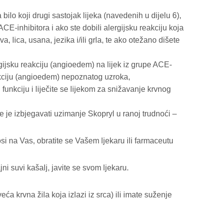
na bilo koji drugi sastojak lijeka (navedenih u dijelu 6),
 ACE-inhibitora i ako ste dobili alergijsku reakciju koja
, lica, usana, jezika i/ili grla, te ako otežano dišete
gijsku reakciju (angioedem) na lijek iz grupe ACE-
reakciju (angioedem) nepoznatog uzroka,
funkciju i liječite se lijekom za snižavanje krvnog
je je izbjegavati uzimanje Skopryl u ranoj trudnoći –
si na Vas, obratite se Vašem ljekaru ili farmaceutu
ni suvi kašalj, javite se svom ljekaru.
ća krvna žila koja izlazi iz srca) ili imate suženje