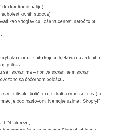
ičku kardiomiopatiju),
na bolest krvnih sudova),
tovati kao vrtoglavicu i ošamućenost, naročito pri
zi,
pryl ako uzimate bilo koji od lijekova navedenih u
og pritiska:
 se i sartanima – npr. valsartan, telmisartan,
 povezane sa šećernom bolešću.
ni pritisak i količinu elektrolita (npr. kalijuma) u
nformacije pod naslovom “Nemojte uzimati Skopryl”
v. LDL aferezu,