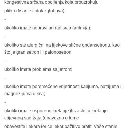
kongestivna srčana oboljenja koja prouzrokuju
plitko disanje i otok zglobova);
-
ukoliko imate nepravilan rad srca (aritmija);
-
ukoliko ste alergični na lijekove slične ondansetronu, kao
što je granisetron ili palonosetron;
-
ukoliko imate problema sa jetrom;
-
ukoliko imate poremećene vrijednosti kalijuma, natrijuma ili
magnezijuma u krvi;
-
ukoliko imate usporeno kretanje ili zastoj u kretanju
crijevnog sadržaja (obavezno o tome
obavestite ljekara jer će lekar pažljivo pratiti Vaše stanje