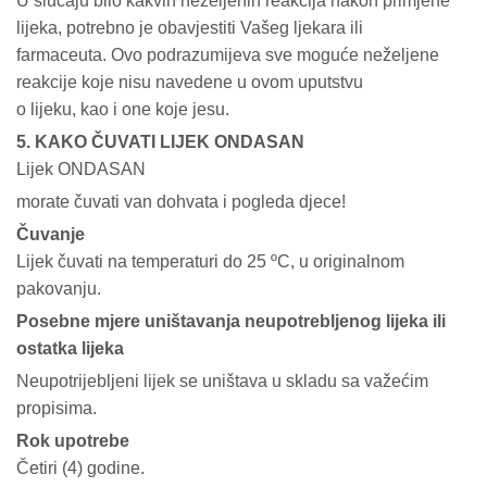
U slučaju bilo kakvih neželjenih reakcija nakon primjene
lijeka, potrebno je obavjestiti Vašeg ljekara ili
farmaceuta. Ovo podrazumijeva sve moguće neželjene
reakcije koje nisu navedene u ovom uputstvu
o lijeku, kao i one koje jesu.
5. KAKO ČUVATI LIJEK ONDASAN
Lijek ONDASAN
morate čuvati van dohvata i pogleda djece!
Čuvanje
Lijek čuvati na temperaturi do 25 ºC, u originalnom
pakovanju.
Posebne mjere uništavanja neupotrebljenog lijeka ili
ostatka lijeka
Neupotrijebljeni lijek se uništava u skladu sa važećim
propisima.
Rok upotrebe
Četiri (4) godine.