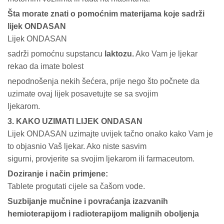
Šta morate znati o pomoćnim materijama koje sadrži
lijek ONDASAN
Lijek ONDASAN
sadrži pomoćnu supstancu
laktozu.
Ako Vam je ljekar
rekao da imate bolest
nepodnošenja nekih šećera, prije nego što počnete da
uzimate ovaj lijek posavetujte se sa svojim
ljekarom.
3. KAKO UZIMATI LIJEK ONDASAN
Lijek ONDASAN uzimajte uvijek tačno onako kako Vam je
to objasnio Vaš ljekar. Ako niste sasvim
sigurni, provjerite sa svojim ljekarom ili farmaceutom.
Doziranje i način primjene:
Tablete progutati cijele sa čašom vode.
Suzbijanje mučnine i povraćanja izazvanih
hemioterapijom i radioterapijom malignih oboljenja