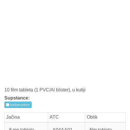
10 film tableta (1 PVC/Al blister), u kutiji
Supstance:
ondansetron
Jačina
ATC
Oblik
8 mg tableta
A04AA01
film tableta