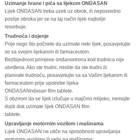
Uzimanje hrane i pića sa lijekom ONDASAN
Lijek ONDASAN treba uzeti uz obrok, ili neposredno
poslije obroka jer se na taj način lijek najbolje
resorbuje.
Trudnoća i dojenje
Prije nego što počnete da uzimate neki lijek, posavjetujte
se sa svojim lijekarom ili farmaceutom.
Bezbijednost primjene ondansetrona kod trudnica nije
utvrđena. Ako ste trudni, mislite da ste trudni ili
planirate trudnoću, posavjetujte sa sa Vašim ljekarom ili
farmaceutom prije upotrebe lijeka
ONDASANndasan film tablete.
S obzirom da se lijek izlučuje u majčino mlijeko, nemojte
dojiti dok uzimate lijek ONDASAN film
tablete.
Upravljanje motornim vozilom i mašinama
Lijek ONDASAN ne utiče na sposobnost upravljanja
motornim vozilima ili rada na mašinama.