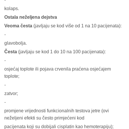
kolaps.
Ostala neželjena dejstva
Veoma česta
(javljaju se kod više od 1 na 10 pacijenata):
-
glavobolja.
Česta
(javljaju se kod 1 do 10 na 100 pacijenata):
-
osjećaj toplote ili pojava crvenila praćena osjećajem
toplote;
-
zatvor;
-
promjene vrijednosti funkcionalnih testova jetre (ovi
neželjeni efekti su često primjećeni kod
pacijenata koji su dobijali cisplatin kao hemoterapiju);