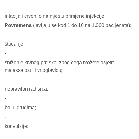
-
iritacija i crvenilo na mjestu primjene injekcije.
Povremena
(javljaju se kod 1 do 10 na 1.000 pacijenata):
-
štucanje;
-
sniženje krvnog pritiska, zbog čega možete osjetiti
malaksalost ili vrtoglavicu;
-
nepravilan rad srca;
-
bol u grudima;
-
konvulzije;
-