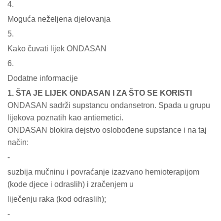
4.
Moguća neželjena djelovanja
5.
Kako čuvati lijek ONDASAN
6.
Dodatne informacije
1. ŠTA JE LIJEK ONDASAN I ZA ŠTO SE KORISTI
ONDASAN sadrži supstancu ondansetron. Spada u grupu
lijekova poznatih kao antiemetici.
ONDASAN blokira dejstvo oslobođene supstance i na taj
način:
-
suzbija mučninu i povraćanje izazvano hemioterapijom
(kode djece i odraslih) i zračenjem u
liječenju raka (kod odraslih);
-