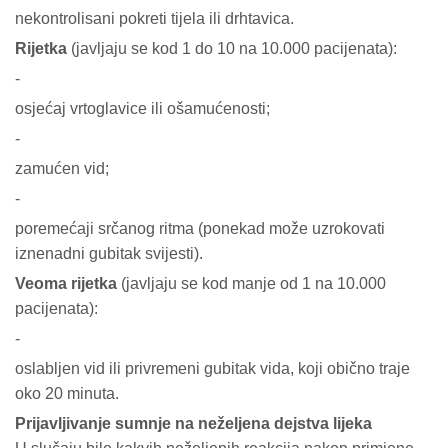
nekontrolisani pokreti tijela ili drhtavica.
Rijetka
(javljaju se kod 1 do 10 na 10.000 pacijenata):
-
osjećaj vrtoglavice ili ošamućenosti;
-
zamućen vid;
-
poremećaji srčanog ritma (ponekad može uzrokovati
iznenadni gubitak svijesti).
Veoma rijetka
(javljaju se kod manje od 1 na 10.000
pacijenata):
-
oslabljen vid ili privremeni gubitak vida, koji obično traje
oko 20 minuta.
Prijavljivanje sumnje na neželjena dejstva lijeka