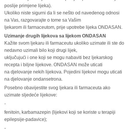
poslije primjene lijeka).
Ukoliko niste sigurni da li se nešto od navedenog odnosi
na Vas, razgovarajte o tome sa Vašim
ljekarom ili farmaceutom, prije upotrebe lijeka ONDASAN.
Uzimanje drugih lijekova sa lijekom ONDASAN
Kažite svom ljekaru ili farmaceutu ukoliko uzimate ili ste do
nedavno uzimali bilo koji drugi lijek,
uključujući i one koji se mogu nabaviti bez ljekarskog
recepta i biljne lijekove. ONDASAN može uticati
na djelovanje nekih lijekova. Pojedini lijekovi mogu uticati
na djelovanje ondansetrona.
Posebno obavijestite svog ljekara ili farmaceuta ako
uzimate sljedeće lijekove:
-
fenitoin, karbamazepin (lijekovi koji se koriste u terapiji
epilepsije-padavice);
-