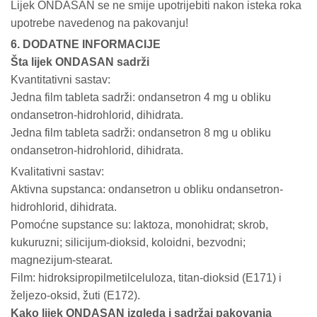
Lijek ONDASAN se ne smije upotrijebiti nakon isteka roka
upotrebe navedenog na pakovanju!
6. DODATNE INFORMACIJE
Šta lijek ONDASAN sadrži
Kvantitativni sastav:
Jedna film tableta sadrži: ondansetron 4 mg u obliku
ondansetron-hidrohlorid, dihidrata.
Jedna film tableta sadrži: ondansetron 8 mg u obliku
ondansetron-hidrohlorid, dihidrata.
Kvalitativni sastav:
Aktivna supstanca: ondansetron u obliku ondansetron-
hidrohlorid, dihidrata.
Pomoćne supstance su: laktoza, monohidrat; skrob,
kukuruzni; silicijum-dioksid, koloidni, bezvodni;
magnezijum-stearat.
Film: hidroksipropilmetilceluloza, titan-dioksid (E171) i
željezo-oksid, žuti (E172).
Kako lijek ONDASAN izgleda i sadržaj pakovanja