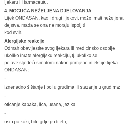
ljekaru ili farmaceutu.
4. MOGUĆA NEŽELJENA DJELOVANJA
Lijek ONDASAN, kao i drugi lijekovi, može imati neželjena
dejstva, mada se ona ne moraju ispoljiti
kod svih.
Alergijske reakcije
Odmah obavijestite svog ljekara ili medicinsko osoblje
ukoliko imate alergijsku reakciju, tj. ukoliko se
pojave sljedeći simptomi nakon primjene injekcije lijeka
ONDASAN:
-
iznenadno šištanje i bol u grudima ili stezanje u grudima;
-
oticanje kapaka, lica, usana, jezika;
-
osip po koži, bilo gdje po tijelu;
-