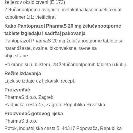
željezov oksid crveni (E 172)
Želučanootporna ovojnica: metakrilna kiselina/etilakrilat
kopolimer 1:1; trietilcitrat
Kako Pantoprazol PharmaS 20 mg želučanootporne
tablete izgledaju i sadržaj pakovanja
Pantoprazol PharmaS 20 mg želučanootporne tablete su
narandžaste, ovalne, bikonveksne, ravne sa
obje strane
Pakirane su u blisteru, 28 želučanootpornih tableta u kutiji.
Režim izdavanja
Lijek se izdaje uz ljekarski recept.
Proizvođač
PharmaS d.o.o. Zagreb
Radnička cesta 47, Zagreb, Republika Hrvatska
Proizvođač gotovog lijeka
PharmaS d.o.o.
Potok, Industrijska cesta 5, 44317 Popovača, Republika