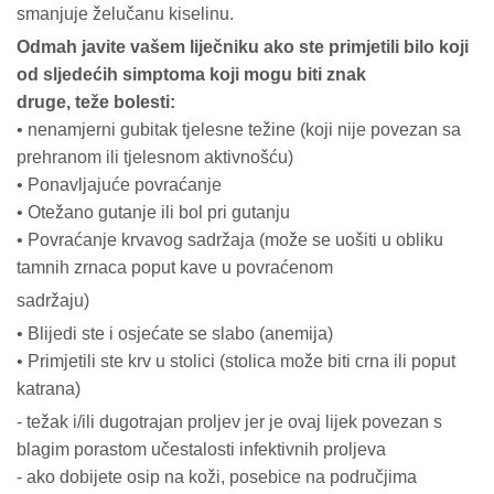
smanjuje želučanu kiselinu.
Odmah javite vašem liječniku ako ste primjetili bilo koji
od sljedećih simptoma koji mogu biti znak
druge, teže bolesti:
• nenamjerni gubitak tjelesne težine (koji nije povezan sa
prehranom ili tjelesnom aktivnošću)
• Ponavljajuće povraćanje
• Otežano gutanje ili bol pri gutanju
• Povraćanje krvavog sadržaja (može se uošiti u obliku
tamnih zrnaca poput kave u povraćenom
sadržaju)
• Blijedi ste i osjećate se slabo (anemija)
• Primjetili ste krv u stolici (stolica može biti crna ili poput
katrana)
- težak i/ili dugotrajan proljev jer je ovaj lijek povezan s
blagim porastom učestalosti infektivnih proljeva
- ako dobijete osip na koži, posebice na područjima