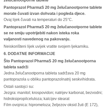
želučanootporne tablete
Pantoprazol PharmaS 20 mg želučanootporne tablete
morate čuvati izvan dohvata i pogleda djece.
Ovaj lijek čuvati na temperaturi do 25°C.
Pantoprazol PharmaS 20 mg želučanootporne tablete
se ne smiju upotrijebiti nakon isteka roka
valjanosti navedenog na pakovanju.
Neiskorišteni lijek uvijek vratite svojem ljekarniku.
6. DODATNE INFORMACIJE
Što Pantoprazol PharmaS 20 mg želučanootporna
tableta sadrži
Jedna želučanootporna tableta sadržava 20 mg
pantoprazola u obliku pantoprazolnatrij seskvihidrata.
Ostali sastojci su:
Jezgra: manitol; krospovidon; natrijev karbonat, bezvodni;
hidroksipropilceluloza; kalcijev stearat
Film ovojnica: hipromeloza; željezov oksid žuti (E 172),