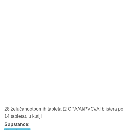
28 želučanootpornih tableta (2 OPA/Al/PVC//Al blistera po
14 tableta), u kutiji
Supstance: