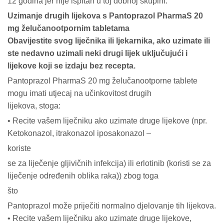
12 godina jer nije ispitan u toj dobnoj skupini.
Uzimanje drugih lijekova s Pantoprazol PharmaS 20
mg želučanootpornim tabletama
Obavijestite svog liječnika ili ljekarnika, ako uzimate ili
ste nedavno uzimali neki drugi lijek uključujući i
lijekove koji se izdaju bez recepta.
Pantoprazol PharmaS 20 mg želučanootporne tablete
mogu imati utjecaj na učinkovitost drugih
lijekova, stoga:
• Recite vašem liječniku ako uzimate druge lijekove (npr.
Ketokonazol, itrakonazol iposakonazol –
koriste
se za liječenje gljivičnih infekcija) ili erlotinib (koristi se za
liječenje određenih oblika raka)) zbog toga
što
Pantoprazol može priječiti normalno djelovanje tih lijekova.
• Recite vašem liječniku ako uzimate druge lijekove,