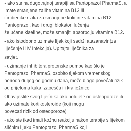
• ako ste na dugotrajnoj terapiji sa Pantoprazol PharmaS, a
imate smanjene zalihe vitamina B12 ili
čimbenike rizika za smanjene količine vitamina B12.
Pantoprazol, kao i drugi blokatori lučenja
želučane kiseline, može smanjiti apsorpciju vitamina B12.
-
ako istodobno uzimate lijek koji sadrži atazanavir (za
liječenje HIV infekcija). Upitajte liječnika za
savjet.
- uzimanje inhibitora protonske pumpe kao što je
Pantoprazol PharmaS, osobito tijekom vremenskog
perioda duljeg od godinu dana, može blago povećati rizik
od prijeloma kuka, zapešća ili kralježnice.
Obavijestite svog liječnika ako bolujete od osteoporoze ili
ako uzimate kortikosteroide (koji mogu
povećati rizik od osteoporoze).
- ako ste ikad imali kožnu reakciju nakon terapije s lijekom
sličnim lijeku Pantoprazol PharmaS koji