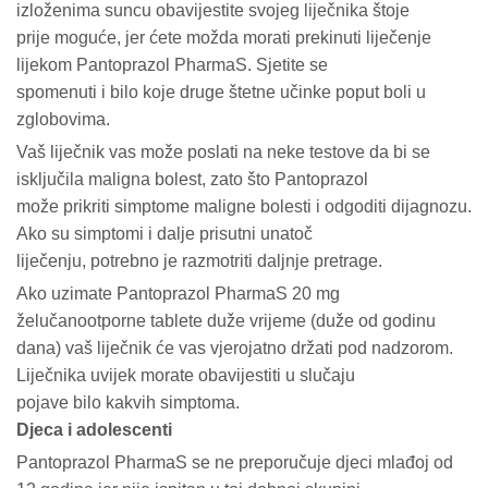
izloženima suncu obavijestite svojeg liječnika štoje
prije moguće, jer ćete možda morati prekinuti liječenje
lijekom Pantoprazol PharmaS. Sjetite se
spomenuti i bilo koje druge štetne učinke poput boli u
zglobovima.
Vaš liječnik vas može poslati na neke testove da bi se
isključila maligna bolest, zato što Pantoprazol
može prikriti simptome maligne bolesti i odgoditi dijagnozu.
Ako su simptomi i dalje prisutni unatoč
liječenju, potrebno je razmotriti daljnje pretrage.
Ako uzimate Pantoprazol PharmaS 20 mg
želučanootporne tablete duže vrijeme (duže od godinu
dana) vaš liječnik će vas vjerojatno držati pod nadzorom.
Liječnika uvijek morate obavijestiti u slučaju
pojave bilo kakvih simptoma.
Djeca i adolescenti
Pantoprazol PharmaS se ne preporučuje djeci mlađoj od