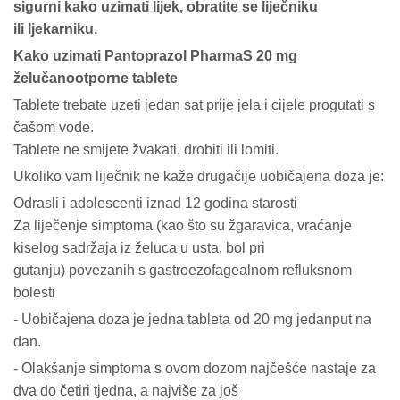
sigurni kako uzimati lijek, obratite se liječniku
ili ljekarniku.
Kako uzimati Pantoprazol PharmaS 20 mg
želučanootporne tablete
Tablete trebate uzeti jedan sat prije jela i cijele progutati s
čašom vode.
Tablete ne smijete žvakati, drobiti ili lomiti.
Ukoliko vam liječnik ne kaže drugačije uobičajena doza je:
Odrasli i adolescenti iznad 12 godina starosti
Za liječenje simptoma (kao što su žgaravica, vraćanje
kiselog sadržaja iz želuca u usta, bol pri
gutanju) povezanih s gastroezofagealnom refluksnom
bolesti
- Uobičajena doza je jedna tableta od 20 mg jedanput na
dan.
- Olakšanje simptoma s ovom dozom najčešće nastaje za
dva do četiri tjedna, a najviše za još