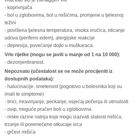
- koprivnjača
- bol u zglobovima, bol u mišićima, promjene u tjelesnoj
težini
- povišena tjelesna temperatura, visoka vrućica, oticanje
udova (periferni edem), alergijske reakcije
- depresija, povećanje dojki u muškaraca.
Vrlo rijetke (mogu se javiti u manje od 1 na 10 000):
- dezorijentiranost.
Nepoznato (učestalost se ne može procijeniti iz
dostupnih podataka):
- halucinacije, smetenost (pogotovo u bolesnika koji su
imali te simptome)
- trnci, mravinjanje, peckanje, osjećaj pečenja ili utrnulosti
- osip, moguće praćen boli u zglobovima
- niske razine natrija koje mogu izazvati slabost mišića,
trzanje ili poremećene otkucaje srca
- grčevi mišića