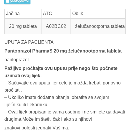
pantoprazol
Jačina
ATC
Oblik
20 mg tableta
A02BC02
želučanootporna tableta
UPUTA ZA PACIJENTA
Pantoprazol PharmaS 20 mg želučanootporna tableta
pantoprazol
Pažljivo pročitajte ovu uputu prije nego što počnete
uzimati ovaj lijek.
– Sačuvajte ovu uputu, jer ćete je možda trebati ponovno
pročitati.
– Ukoliko imate dodatna pitanja, obratite se svojem
liječniku ili ljekarniku.
– Ovaj lijek propisan je vama osobno i ne smijete ga davati
drugima.Može im štetiti čak i ako su njihovi
znakovi bolesti jednaki Vašima.