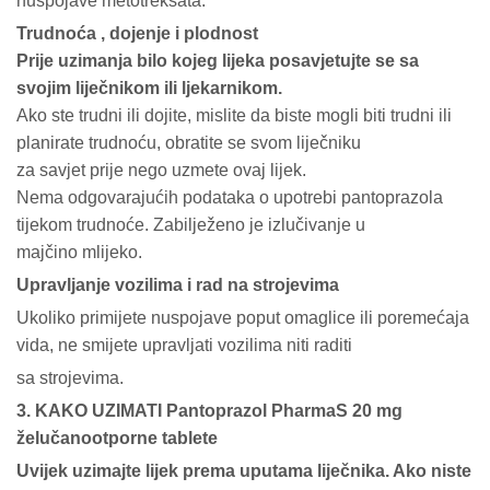
nuspojave metotreksata.
Trudnoća , dojenje i plodnost
Prije uzimanja bilo kojeg lijeka posavjetujte se sa
svojim liječnikom ili ljekarnikom.
Ako ste trudni ili dojite, mislite da biste mogli biti trudni ili
planirate trudnoću, obratite se svom liječniku
za savjet prije nego uzmete ovaj lijek.
Nema odgovarajućih podataka o upotrebi pantoprazola
tijekom trudnoće. Zabilježeno je izlučivanje u
majčino mlijeko.
Upravljanje vozilima i rad na strojevima
Ukoliko primijete nuspojave poput omaglice ili poremećaja
vida, ne smijete upravljati vozilima niti raditi
sa strojevima.
3. KAKO UZIMATI Pantoprazol PharmaS 20 mg
želučanootporne tablete
Uvijek uzimajte lijek prema uputama liječnika. Ako niste