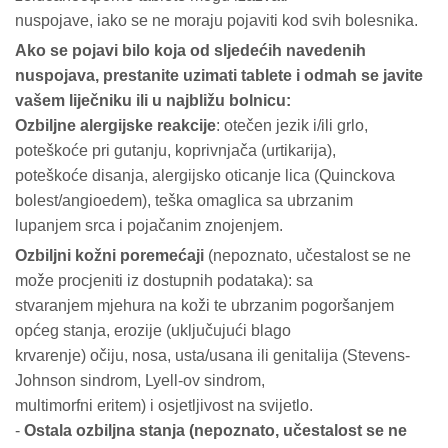
nuspojave, iako se ne moraju pojaviti kod svih bolesnika.
Ako se pojavi bilo koja od sljedećih navedenih
nuspojava, prestanite uzimati tablete i odmah se javite
vašem liječniku ili u najbližu bolnicu:
Ozbiljne alergijske reakcije
: otečen jezik i/ili grlo,
poteškoće pri gutanju, koprivnjača (urtikarija),
poteškoće disanja, alergijsko oticanje lica (Quinckova
bolest/angioedem), teška omaglica sa ubrzanim
lupanjem srca i pojačanim znojenjem.
Ozbiljni kožni poremećaji
(nepoznato, učestalost se ne
može procjeniti iz dostupnih podataka): sa
stvaranjem mjehura na koži te ubrzanim pogoršanjem
općeg stanja, erozije (uključujući blago
krvarenje) očiju, nosa, usta/usana ili genitalija (Stevens-
Johnson sindrom, Lyell-ov sindrom,
multimorfni eritem) i osjetljivost na svijetlo.
-
Ostala ozbiljna stanja (nepoznato, učestalost se ne