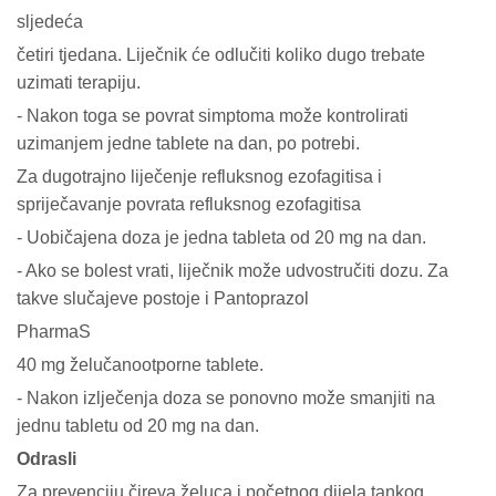
sljedeća
četiri tjedana. Liječnik će odlučiti koliko dugo trebate
uzimati terapiju.
- Nakon toga se povrat simptoma može kontrolirati
uzimanjem jedne tablete na dan, po potrebi.
Za dugotrajno liječenje refluksnog ezofagitisa i
spriječavanje povrata refluksnog ezofagitisa
- Uobičajena doza je jedna tableta od 20 mg na dan.
- Ako se bolest vrati, liječnik može udvostručiti dozu. Za
takve slučajeve postoje i Pantoprazol
PharmaS
40 mg želučanootporne tablete.
- Nakon izlječenja doza se ponovno može smanjiti na
jednu tabletu od 20 mg na dan.
Odrasli
Za prevenciju čireva želuca i početnog dijela tankog