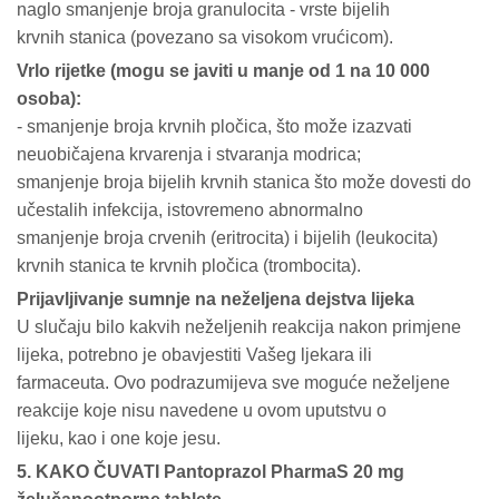
naglo smanjenje broja granulocita - vrste bijelih
krvnih stanica (povezano sa visokom vrućicom).
Vrlo rijetke (mogu se javiti u manje od 1 na 10 000
osoba):
- smanjenje broja krvnih pločica, što može izazvati
neuobičajena krvarenja i stvaranja modrica;
smanjenje broja bijelih krvnih stanica što može dovesti do
učestalih infekcija, istovremeno abnormalno
smanjenje broja crvenih (eritrocita) i bijelih (leukocita)
krvnih stanica te krvnih pločica (trombocita).
Prijavljivanje sumnje na neželjena dejstva lijeka
U slučaju bilo kakvih neželjenih reakcija nakon primjene
lijeka, potrebno je obavjestiti Vašeg ljekara ili
farmaceuta. Ovo podrazumijeva sve moguće neželjene
reakcije koje nisu navedene u ovom uputstvu o
lijeku, kao i one koje jesu.
5. KAKO ČUVATI Pantoprazol PharmaS 20 mg