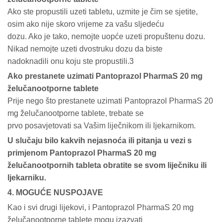
Ako ste propustili uzeti tabletu, uzmite je čim se sjetite,
osim ako nije skoro vrijeme za vašu sljedeću
dozu. Ako je tako, nemojte uopće uzeti propuštenu dozu.
Nikad nemojte uzeti dvostruku dozu da biste
nadoknadili onu koju ste propustili.3
Ako prestanete uzimati Pantoprazol PharmaS 20 mg
želučanootporne tablete
Prije nego što prestanete uzimati Pantoprazol PharmaS 20
mg želučanootporne tablete, trebate se
prvo posavjetovati sa Vašim liječnikom ili ljekarnikom.
U slučaju bilo kakvih nejasnoća ili pitanja u vezi s
primjenom Pantoprazol PharmaS 20 mg
želučanootpornih tableta obratite se svom liječniku ili
ljekarniku.
4. MOGUĆE NUSPOJAVE
Kao i svi drugi lijekovi, i Pantoprazol PharmaS 20 mg
želučanootporne tablete mogu izazvati