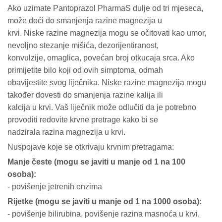
Ako uzimate Pantoprazol PharmaS dulje od tri mjeseca,
može doći do smanjenja razine magnezija u
krvi. Niske razine magnezija mogu se očitovati kao umor,
nevoljno stezanje mišića, dezorijentiranost,
konvulzije, omaglica, povećan broj otkucaja srca. Ako
primijetite bilo koji od ovih simptoma, odmah
obavijestite svog liječnika. Niske razine magnezija mogu
također dovesti do smanjenja razine kalija ili
kalcija u krvi. Vaš liječnik može odlučiti da je potrebno
provoditi redovite krvne pretrage kako bi se
nadzirala razina magnezija u krvi.
Nuspojave koje se otkrivaju krvnim pretragama:
Manje česte (mogu se javiti u manje od 1 na 100
osoba):
- povišenje jetrenih enzima
Rijetke (mogu se javiti u manje od 1 na 1000 osoba):
- povišenje bilirubina, povišenje razina masnoća u krvi,