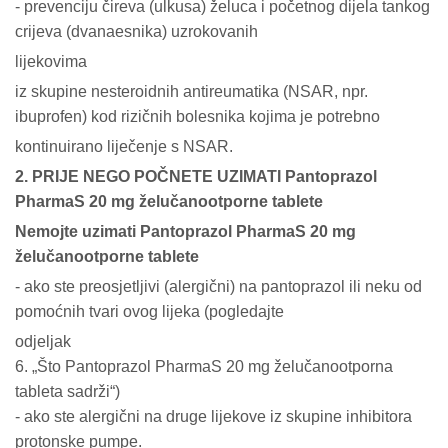
- prevenciju čireva (ulkusa) želuca i početnog dijela tankog
crijeva (dvanaesnika) uzrokovanih
lijekovima
iz skupine nesteroidnih antireumatika (NSAR, npr.
ibuprofen) kod rizičnih bolesnika kojima je potrebno
kontinuirano liječenje s NSAR.
2. PRIJE NEGO POČNETE UZIMATI Pantoprazol
PharmaS 20 mg želučanootporne tablete
Nemojte uzimati Pantoprazol PharmaS 20 mg
želučanootporne tablete
- ako ste preosjetljivi (alergični) na pantoprazol ili neku od
pomoćnih tvari ovog lijeka (pogledajte
odjeljak
6. „Što Pantoprazol PharmaS 20 mg želučanootporna
tableta sadrži“)
- ako ste alergični na druge lijekove iz skupine inhibitora
protonske pumpe.