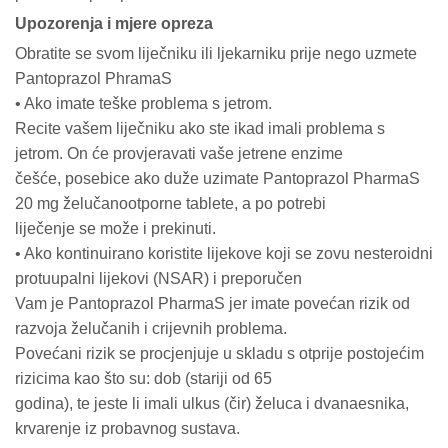
Upozorenja i mjere opreza
Obratite se svom liječniku ili ljekarniku prije nego uzmete
Pantoprazol PhramaS
• Ako imate teške problema s jetrom.
Recite vašem liječniku ako ste ikad imali problema s
jetrom. On će provjeravati vaše jetrene enzime
češće, posebice ako duže uzimate Pantoprazol PharmaS
20 mg želučanootporne tablete, a po potrebi
liječenje se može i prekinuti.
• Ako kontinuirano koristite lijekove koji se zovu nesteroidni
protuupalni lijekovi (NSAR) i preporučen
Vam je Pantoprazol PharmaS jer imate povećan rizik od
razvoja želučanih i crijevnih problema.
Povećani rizik se procjenjuje u skladu s otprije postojećim
rizicima kao što su: dob (stariji od 65
godina), te jeste li imali ulkus (čir) želuca i dvanaesnika,
krvarenje iz probavnog sustava.