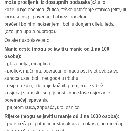
može procijeniti iz dostupnih podataka ):
žutilo
kože ili bjeloočnica (žutica, teško oštećenje stanica jetre) ili
vrućica, osip, povećani bubrezi ponekad
praćeni bolnim mokrenjem i boli u donjem dijelu leđa
(ozbiljna upala bubrega).
Ostale nuspojave su::
Manje česte (mogu se javiti u manje od 1 na 100
osoba):
- glavobolja, omaglica
- proljev, mučnina, povraćanje, nadutost i vjetrovi, zatvor,
suhoća usta, bol i neugoda u trbuhu
- osip na koži, izbijanje kožnih promjena, svrbež
- osjećaj slabosti, iscrpljenost i opće loše osjećanje,
poremećaji spavanja
- prijelom kuka, zapešća, kralježnice.
Rijetke (mogu se javiti u manje od 1 na 1000 osoba):
- poremećaj ili potpuni nestanak osjeta okusa, poremećaji
vida kao što je zamagljen vid