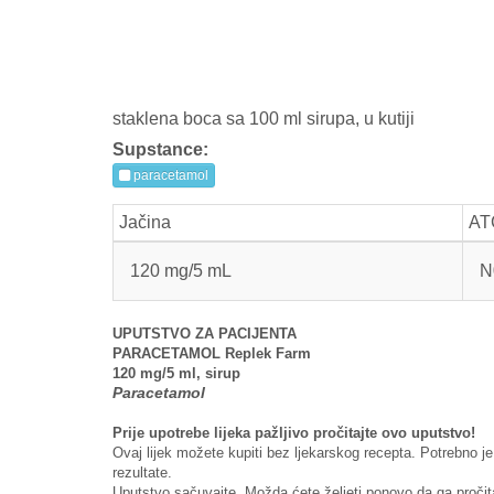
staklena boca sa 100 ml sirupa, u kutiji
Supstance:
paracetamol
Jačina
AT
120 mg/5 mL
N
UPUTSTVO ZA PACIJENTA
PARACETAMOL Replek Farm
120 mg/5 ml, sirup
Paracetamol
Prije upotrebe lijeka pažljivo pročitajte ovo uputstvo!
Ovaj lijek možete kupiti bez ljekarskog recepta.
Potrebno je
rezultate.
Uputstvo sačuvajte. Možda ćete željeti ponovo da ga pročit