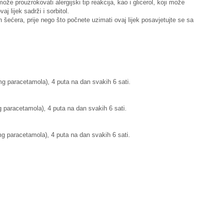
že prouzrokovati alergijski tip reakcija, kao i glicerol, koji može
aj lijek sadrži i sorbitol.
šećera, prije nego što počnete uzimati ovaj lijek posavjetujte se sa
 mg paracetamola), 4 puta na dan sv
akih 6 sati.
 paracetamola), 4 puta na dan svakih 6 sati.
mg paracetamola), 4 puta na dan svakih 6 sati.