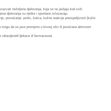
zvati neželjena djelovanja, koja se ne javljaju kod svih.
na djelovanja su rijetka i spontano isčezavaju.
, povraćanje, proliv, žutica, kožne reakcije preosjetljivosti (kožni
 mogu da se jave promjene u krvnoj slici ili povećana aktivnost
obavijestiti ljekara ili farmaceuta.