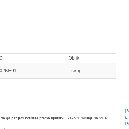
C
Oblik
02BE01
sirup
P
ta
 da ga pažljivo koristite prema uputstvu, kako bi postigli najbolje
P
ate.