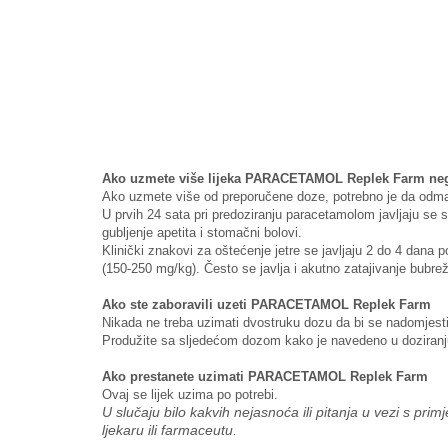
Ako uzmete više lijeka PARACETAMOL Replek Farm nego
Ako uzmete više od preporučene doze, potrebno je da odmah 
U prvih 24 sata pri predoziranju paracetamolom javljaju se 
gubljenje apetita i stomačni bolovi.
Klinički znakovi za oštećenje jetre se javljaju 2 do 4 dana 
(150-250 mg/kg). Često se javlja i akutno zatajivanje bubrež
Ako ste zaboravili uzeti PARACETAMOL Replek Farm
Nikada ne treba uzimati dvostruku dozu da bi se nadomjesti
Produžite sa sljedećom dozom kako je navedeno u doziranju
Ako prestanete uzimati PARACETAMOL Replek Farm
Ovaj se lijek uzima po potrebi.
U slučaju bilo kakvih nejasnoća ili pitanja u vezi s
ljekaru ili farmaceutu.