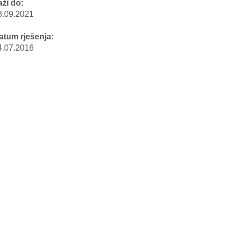
aži do:
8.09.2021
atum rješenja:
4.07.2016