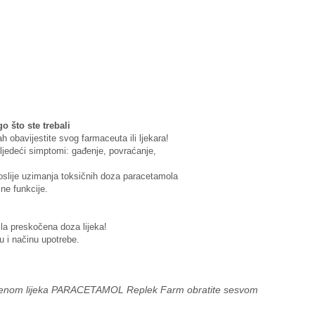
 što ste trebali
obavijestite svog farmaceuta ili ljekara!
sljedeći simptomi: gađenje, povraćanje,
poslije uzimanja toksičnih doza paracetamola
ne funkcije.
la preskočena doza lijeka!
 i načinu upotrebe.
 primjenom lijeka PARACETAMOL Replek Farm obratite sesvom