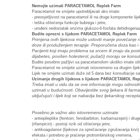
Nemojte uzimati PARACETAMOL Replek Farm
Paracetamol ne smijete upotrebljavati ako imate:
-
preosjetljivost na paracetamol ili na druge komponente lije
-
teška oštećenja funkcije bubrega i jetre,
-
urođeni nedostatak enzima glukozo-6-fosfata dehidrogenaze
Budite oprezni s lijekom PARACETAMOL Replek Farm
Primjena ovih lijekova može usloviti manje povećanje 
doze ili produženjem terapije. Preporučena doza kao i d
Pacijenti koji imaju problema sa srcem ili znaju da posto
dijabetes, povišen holesterol, pušači) moraju se konsul
Budite posebno pažljivi sa paracetamolom ukoliko imate ošt
Paracetamol ne smijete uzimati istovremeno sa drugim lije
Lijek ne smijete uzimati duže od 5 dana bez konsultacije sa
Uzimanje drugih lijekova s lijekom PARACETAMOL Rep
Treba imati u vidu da se ove informacije mogu odnositi i 
uzimati u budućnosti. Obavijestite svog ljekara ili farm
uključujući i lijek koji se nabavlja bez ljekarskog recept
Posebno je važno ako istovremeno uzimate:
-
antiepileptike (fenitoin, fenobarbiton, karbamazepin) i dr
(rifampicin) - postoji rizik od oštećenja jetre,
-
antikoagulanse (lijekove za sprečavanje zgrušavanja krvi)
efekata i potrebno je praćenje protrombinskog vremena,