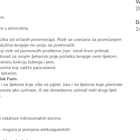
V
2
ka,
D
 u eritrocitima.
1
rizika od srčanih poremećaja. Rizik se uvećava sa povećanjem
užina terapije ne smiju se prekoračiti.
ji rizik od pomenutih problema (npr. visok krvni pritisak,
tovati sa svojim ljekarom prije početka terapije ovim lijekom.
ećenu funkciju bubrega i jetre.
kovima koji sadrže paracetamol.
 ljekarom.
lek Farm
na lijekove koje više ne pijete, kao i na lijekove koje planirate
aceuta ako uzimate, ili ste donedavno uzimali neki drugi lijek,
a.
uge induktore mikrozomalnih enzima
 - moguća je promjena antikoagulantnih