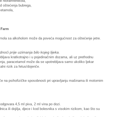
e hloramfenikola,
od oštećenja bubrega,
cetamola,
 Farm
tamola sa alkoholom može da poveća mogućnost za oštećenje jetre.
dnoći prije uzimanja bilo kojeg lijeka.
ljava kratkotrajno i u pojedinačnim dozama, ali uz prethodnu
ojenja, paracetamol može da se upotrebljava samo ukoliko ljekar
alni rizik za fetus/dojenče.
če na psihofizičke sposobnosti pri upravljanju mašinama ili motornim
 odgovara 4,5 ml piva, 2 ml vina po dozi.
nica ili dojilja, djece i kod bolesnika s visokim rizikom, kao što su