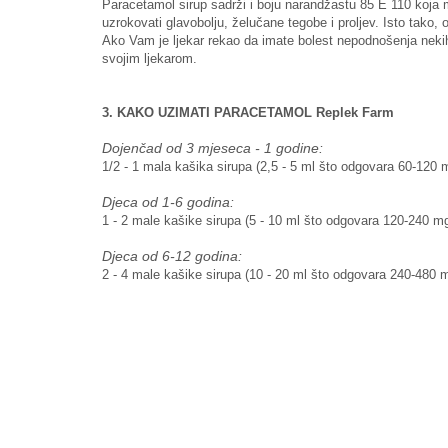
Paracetamol sirup sadrži i boju narandžastu 85 E 110 koja mo
uzrokovati glavobolju, želučane tegobe i proljev. Isto tako, ov
Ako Vam je ljekar rekao da imate bolest nepodnošenja nekih 
svojim ljekarom.
3. KAKO UZIMATI PARACETAMOL Replek Farm
Dojenčad od 3 mjeseca - 1 godine:
1/2 - 1 mala kašika sirupa (2,5 - 5 ml što odgovara 60-120
Djeca od 1-6 godina:
1 - 2 male kašike sirupa (5 - 10 ml što odgovara 120-240 mg
Djeca od 6-12 godina:
2 - 4 male kašike sirupa (10 - 20 ml što odgovara 240-480 