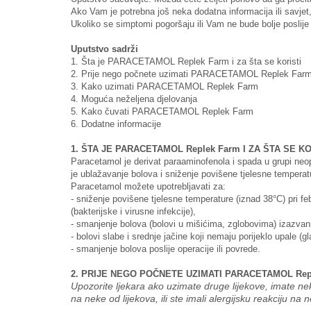
Ako Vam je potrebna još neka dodatna informacija ili savjet, 
Ukoliko se simptomi pogoršaju ili Vam ne bude bolje poslije
Uputstvo sadrži
1. Šta je PARACETAMOL Replek Farm i za šta se koristi
2. Prije nego počnete uzimati PARACETAMOL Replek Far
3. Kako uzimati PARACETAMOL Replek Farm
4. Moguća neželjena djelovanja
5. Kako čuvati PARACETAMOL Replek Farm
6. Dodatne informacije
1. ŠTA JE PARACETAMOL Replek Farm I ZA ŠTA SE KO
Paracetamol je derivat paraaminofenola i spada u grupi neo
je ublažavanje bolova i sniženje povišene tjelesne temperat
Paracetamol možete upotrebljavati za:
-
sniženje povišene tjelesne temperature (iznad 38°C) pri febr
(bakterijske i virusne infekcije),
-
smanjenje bolova (bolovi u mišićima, zglobovima) izazvani
-
bolovi slabe i srednje jačine koji nemaju porijeklo upale (gl
-
smanjenje bolova poslije operacije ili povrede.
2. PRIJE NEGO POČNETE UZIMATI PARACETAMOL Rep
Upozorite ljekara ako uzimate druge lijekove, imate ne
na neke od lijekova, ili ste imali alergijsku reakciju na n