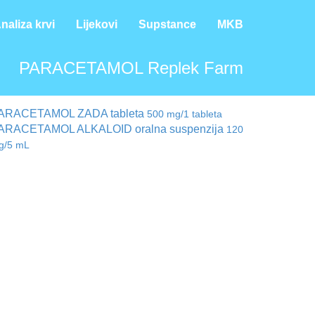
naliza krvi
Lijekovi
Supstance
MKB
PARACETAMOL Replek Farm
ARACETAMOL ZADA tableta
500 mg/1 tableta
ARACETAMOL ALKALOID oralna suspenzija
120
g/5 mL