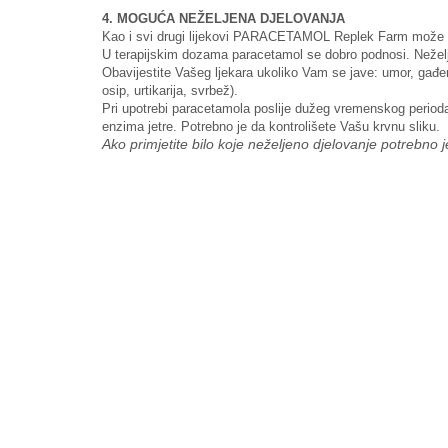
4. MOGUĆA NEŽELJENA DJELOVANJA
Kao i svi drugi lijekovi PARACETAMOL Replek Farm može iza
U terapijskim dozama paracetamol se dobro podnosi. Neželje
Obavijestite Vašeg ljekara ukoliko Vam se jave: umor, gađenje
osip, urtikarija, svrbež).
Pri upotrebi paracetamola poslije dužeg vremenskog perioda
enzima jetre. Potrebno je da kontrolišete Vašu krvnu sliku.
Ako primjetite bilo koje neželjeno djelovanje potrebno je 