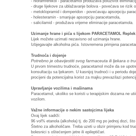
-
hloramfenikol - paracetamol produžava poluživot eliminacij
-
druge lijekove za ublažavanje bolova - povećava se rizik 
-
metoklopramid i domperidon - povećavaju apsorpciju para
-
holesteramin - smanjuje apsorpciju paracetamola,
-
salicilamid - produžava vrijeme eliminacije paracetamola.
Uzimanje hrane i pića s lijekom PARACETAMOL Replek
Lijek možete uzimati nezavisno od uzimanja hrane.
Izbjegavajte alkoholna pića. Istovremena primjena parace
Trudnoća i dojenje
Potrebno je obavijestiti svog farmaceuta ili ljekara o tru
U prvom trimestru trudnoće, paracetamol može da se upotreb
konsultaciju sa ljekarom. U kasnijoj trudnoći i u periodu d
procijeni da potencijalna korist za majku prevazilazi potencij
Upravljanje vozilima i mašinama
Paracetamol, ukoliko se koristi u terapijskim dozama ne uti
vozilom.
Važne informacije o nekim sastojcima lijeka
Ovaj lijek sadrži:
96 vol% etanola (alkohola) tj. do 200 mg po jednoj dozi, što
Štetno za alkoholičare. Treba uzeti u obzir primjenu kod trud
bolesnici s oštećenjem jetre ili epileptičari.