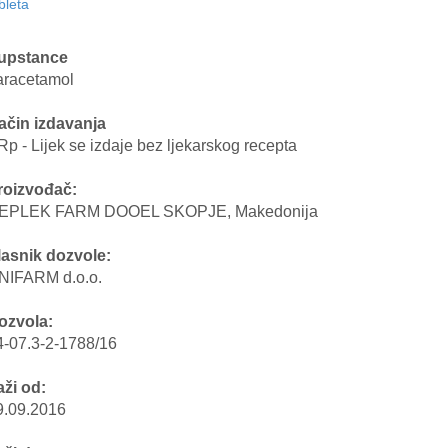
bleta
upstance
aracetamol
ačin izdavanja
Rp - Lijek se izdaje bez ljekarskog recepta
roizvođač:
EPLEK FARM DOOEL SKOPJE, Makedonija
lasnik dozvole:
NIFARM d.o.o.
ozvola:
4-07.3-2-1788/16
aži od:
9.09.2016