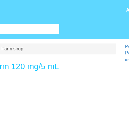
A
P
Farm sirup
P
m
rm 120 mg/5 mL