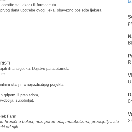
ta
obratite se ljekaru ili farmaceutu.
 prvog dana upotrebe ovog lijeka, obavezno posjetite ljekara!
S
p
m
N
B
P
R
RISTI
pijatnih analgetika. Dejstvo paracetamola
ure.
V
U
ilnim stanjima najrazličitijeg porjekla
D
h gripom ili prehladom,
avobolja, zubobolja),
0
V
lek Farm
2
ku hroničnu bolest, neki poremećaj metabolizma, preosjetljivi ste
eki od njih.