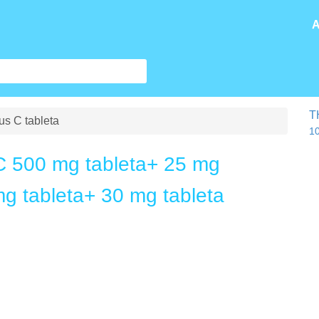
A
T
s C tableta
10
 500 mg tableta+ 25 mg
mg tableta+ 30 mg tableta