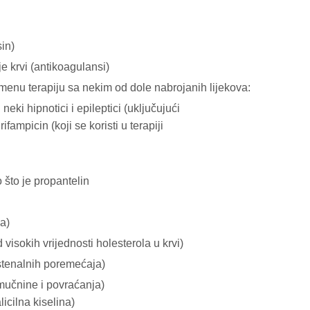
sin)
nje krvi (antikoagulansi)
menu terapiju sa nekim od dole nabrojanih lijekova:
neki hipnotici i epileptici (uključujući
ifampicin (koji se koristi u terapiji
 što je propantelin
ja)
visokih vrijednosti holesterola u krvi)
tistenalnih poremećaja)
mučnine i povraćanja)
icilna kiselina)