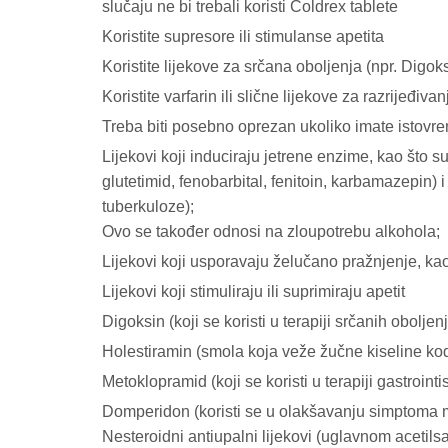
slučaju ne bi trebali koristi Coldrex tablete
Koristite supresore ili stimulanse apetita
Koristite lijekove za srčana oboljenja (npr. Digok
Koristite varfarin ili slične lijekove za razrijeđiva
Treba biti posebno oprezan ukoliko imate istovre
Lijekovi koji induciraju jetrene enzime, kao što su 
glutetimid, fenobarbital, fenitoin, karbamazepin) i r
tuberkuloze);
Ovo se također odnosi na zloupotrebu alkohola;
Lijekovi koji usporavaju želučano pražnjenje, kao
Lijekovi koji stimuliraju ili suprimiraju apetit
Digoksin (koji se koristi u terapiji srčanih oboljen
Holestiramin (smola koja veže žučne kiseline kod 
Metoklopramid (koji se koristi u terapiji gastroin
Domperidon (koristi se u olakšavanju simptoma 
Nesteroidni antiupalni lijekovi (uglavnom acetilsal