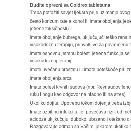
Budite oprezni sa Coldrex tabletama
Treba potražiti savjet ljekara prije uzimanja ovog 
često konzumirate alkohol ili imate oboljenja jetre
jetrene toksičnosti)
imate oboljenje bubrega, uključujući teško renal
visokodoznu terapiju, prihvatljivo za povremenu t
imate osnovnu jetrenu bolest, jetrena funkcija se t
visokodoznoj terapiji
imate uvećanu prostatu ili imate poteškoće pri i
imate oboljenja srca
Imate bolest krvnih sudova (npr. Reynaudov feno
ruku i nogu kao odgovor na hladno ili na stres)
Ukoliko dojite. Upotrebu tokom dojenja treba izbj
Imate ozbiljnu infekciju, jer povećava rizik od 
acidoze ukljkučuju: duboko, ubrzano i otežano di
Razgovarajte odmah sa Vašim ljekarom ukoliko d