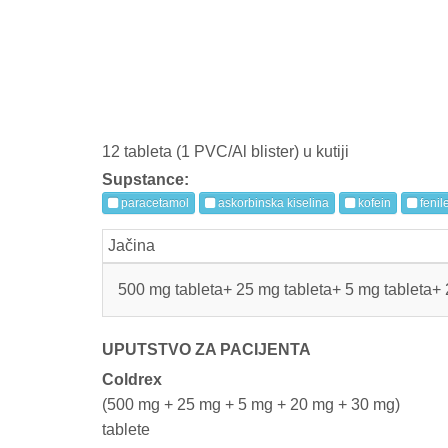
12 tableta (1 PVC/Al blister) u kutiji
Supstance:
paracetamol
askorbinska kiselina
kofein
fenile
Jačina
500 mg tableta+ 25 mg tableta+ 5 mg tableta+ 
UPUTSTVO ZA PACIJENTA
Coldrex
(500 mg + 25 mg + 5 mg + 20 mg + 30 mg)
tablete