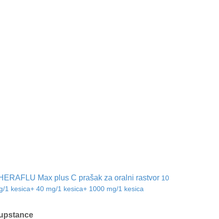
HERAFLU Max plus C prašak za oralni rastvor
10
/1 kesica+ 40 mg/1 kesica+ 1000 mg/1 kesica
upstance