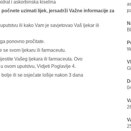
hidrat i askorbinska kiselina
as
p
 počnete uzimati lijek, jersadrži Važne informacije za
N
 uputstvu ili kako Vam je savjetovao Vaš ljekar ili
B
 ga ponovno pročitate.
P
W
 se svom ljekaru ili farmaceutu.
jestite Vašeg ljekara ili farmaceuta. Ovo
V
u ovom uputstvu, Vidjeti Poglavlje 4.
G
 bolje ili se osjećate lošije nakon 3 dana
D
0
V
2
V
2