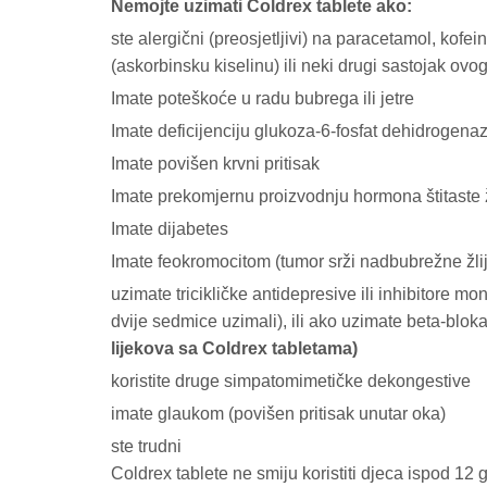
Nemojte uzimati Coldrex tablete ako:
ste alergični (preosjetljivi) na paracetamol, kofein,
(askorbinsku kiselinu) ili neki drugi sastojak ovog
Imate poteškoće u radu bubrega ili jetre
Imate deficijenciju glukoza-6-fosfat dehidrogena
Imate povišen krvni pritisak
Imate prekomjernu proizvodnju hormona štitaste ž
Imate dijabetes
Imate feokromocitom (tumor srži nadbubrežne žli
uzimate tricikličke antidepresive ili inhibitore m
dvije sedmice uzimali), ili ako uzimate beta-bloka
lijekova sa Coldrex tabletama)
koristite druge simpatomimetičke dekongestive
imate glaukom (povišen pritisak unutar oka)
ste trudni
Coldrex tablete ne smiju koristiti djeca ispod 12 g