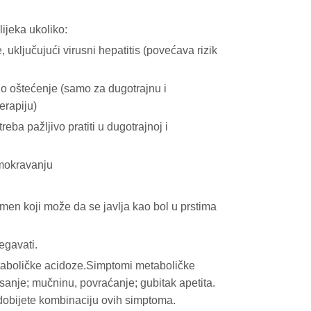
lijeka ukoliko:
, uključujući virusni hepatitis (povećava rizik
no oštećenje (samo za dugotrajnu i
erapiju)
reba pažljivo pratiti u dugotrajnoj i
zmokravanju
men koji može da se javlja kao bol u prstima
egavati.
metaboličke acidoze.Simptomi metaboličke
sanje; mučninu, povraćanje; gubitak apetita.
obijete kombinaciju ovih simptoma.