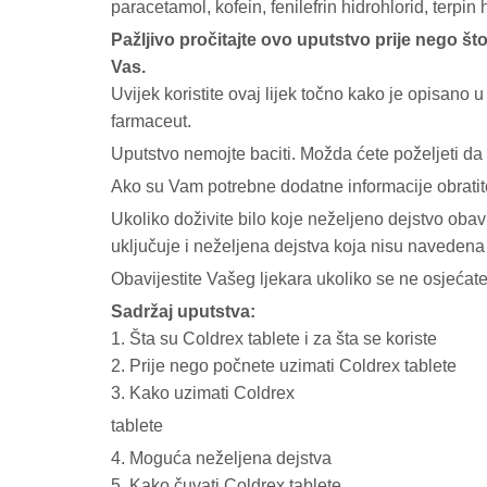
paracetamol, kofein, fenilefrin hidrohlorid, terpin 
Pažljivo pročitajte ovo uputstvo prije nego što
Vas.
Uvijek koristite ovaj lijek točno kako je opisano u
farmaceut.
Uputstvo nemojte baciti. Možda ćete poželjeti da
Ako su Vam potrebne dodatne informacije obratite
Ukoliko doživite bilo koje neželjeno dejstvo obavi
uključuje i neželjena dejstva koja nisu navedena 
Obavijestite Vašeg ljekara ukoliko se ne osjećate
Sadržaj uputstva:
1. Šta su Coldrex tablete i za šta se koriste
2. Prije nego počnete uzimati Coldrex tablete
3. Kako uzimati Coldrex
tablete
4. Moguća neželjena dejstva
5. Kako čuvati Coldrex tablete