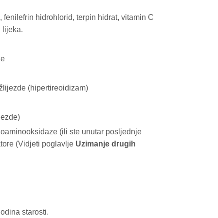
 fenilefrin hidrohlorid, terpin hidrat, vitamin C
 lijeka.
ze
lijezde (hipertireoidizam)
jezde)
onoaminooksidaze (ili ste unutar posljednje
tore (Vidjeti poglavlje
Uzimanje drugih
odina starosti.