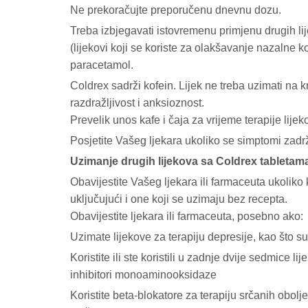
Ne prekoračujte preporučenu dnevnu dozu.
Treba izbjegavati istovremenu primjenu drugih lij
(lijekovi koji se koriste za olakšavanje nazalne k
paracetamol.
Coldrex sadrži kofein. Lijek ne treba uzimati na 
razdražljivost i anksioznost.
Prevelik unos kafe i čaja za vrijeme terapije lije
Posjetite Vašeg ljekara ukoliko se simptomi zadr
Uzimanje drugih lijekova sa Coldrex tabletam
Obavijestite Vašeg ljekara ili farmaceuta ukoliko k
uključujući i one koji se uzimaju bez recepta.
Obavijestite ljekara ili farmaceuta, posebno ako:
Uzimate lijekove za terapiju depresije, kao što su tr
Koristite ili ste koristili u zadnje dvije sedmice li
inhibitori monoaminooksidaze
Koristite beta-blokatore za terapiju srčanih obol