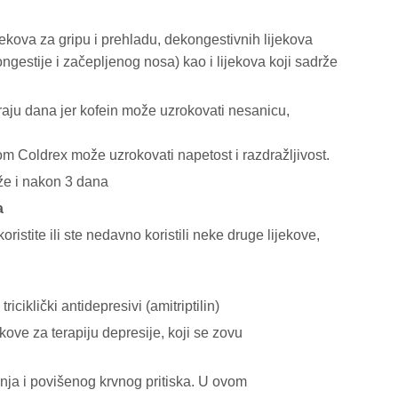
ekova za gripu i prehladu, dekongestivnih lijekova
ongestije i začepljenog nosa) kao i lijekova koji sadrže
kraju dana jer kofein može uzrokovati nesanicu,
kom Coldrex može uzrokovati napetost i razdražljivost.
že i nakon 3 dana
a
oristite ili ste nedavno koristili neke druge lijekove,
iciklički antidepresivi (amitriptilin)
jekove za terapiju depresije, koji se zovu
jenja i povišenog krvnog pritiska. U ovom