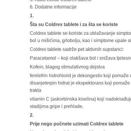
6. Dodatne informacije
1.
Šta su Coldrex tablete i za šta se koriste
Coldrex tablete se koriste za ublažavanje simptom
bol u mišićima, grlobolju, kao i simptome upale s
Coldrex tablete sadrže pet aktivnih supstanci:
Paracetamol – koji olakšava bol i snižava tjeles
Kofein, blagog stimulativnog dejstva
fenilefrin hidrohlorid je dekongestiv koji pomaže
disanjeterpin hidrat je ekspektorans koji pomaže 
trakta
vitamin C (askorbinska kiselina) koji nadoknađuje
stadijima gripe i prehlade.
2.
Prije nego počnete uzimati Coldrex tablete