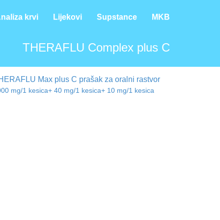
naliza krvi
Lijekovi
Supstance
MKB
THERAFLU Complex plus C
HERAFLU Max plus C prašak za oralni rastvor
00 mg/1 kesica+ 40 mg/1 kesica+ 10 mg/1 kesica