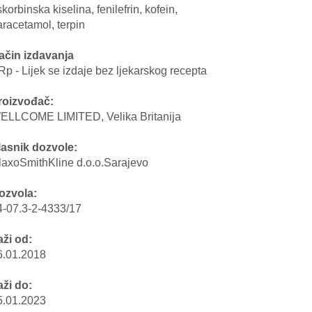
korbinska kiselina, fenilefrin, kofein,
aracetamol, terpin
ačin izdavanja
Rp - Lijek se izdaje bez ljekarskog recepta
roizvođač:
ELLCOME LIMITED, Velika Britanija
lasnik dozvole:
laxoSmithKline d.o.o.Sarajevo
ozvola:
4-07.3-2-4333/17
aži od:
6.01.2018
aži do:
5.01.2023