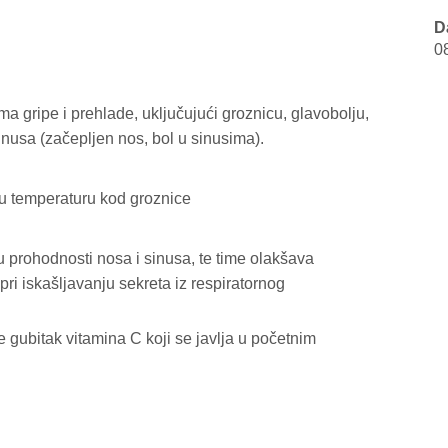
D
0
a gripe i prehlade, uključujući groznicu, glavobolju,
inusa (začepljen nos, bol u sinusima).
nu temperaturu kod groznice
 u prohodnosti nosa i sinusa, te time olakšava
pri iskašljavanju sekreta iz respiratornog
 gubitak vitamina C koji se javlja u početnim