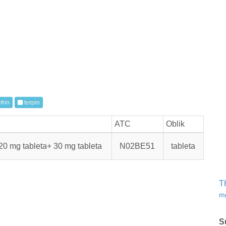
frin
terpin
ATC
Oblik
20 mg tableta+ 30 mg tableta
N02BE51
tableta
T
mg
S