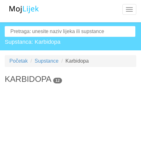
Navig
Supstanca: Karbidopa
Početak
Supstance
Karbidopa
KARBIDOPA
12