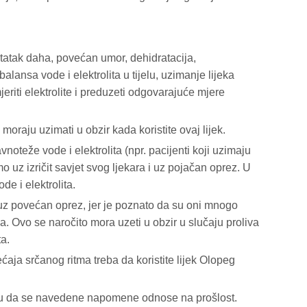
atak daha, povećan umor, dehidratacija,
balansa vode i elektrolita u tijelu, uzimanje lijeka
riti elektrolite i preduzeti odgovarajuće mjere
 moraju uzimati u obzir kada koristite ovaj lijek.
oteže vode i elektrolita (npr. pacijenti koji uzimaju
o uz izričit savjet svog ljekara i uz pojačan oprez. U
de i elektrolita.
eg uz povećan oprez, jer je poznato da su oni mnogo
va. Ovo se naročito mora uzeti u obzir u slučaju proliva
a.
ćaja srčanog ritma treba da koristite lijek Olopeg
aju da se navedene napomene odnose na prošlost.