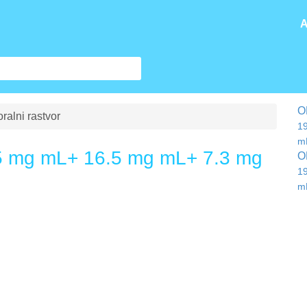
A
O
alni rastvor
1
m
 mg mL+ 16.5 mg mL+ 7.3 mg
O
1
m