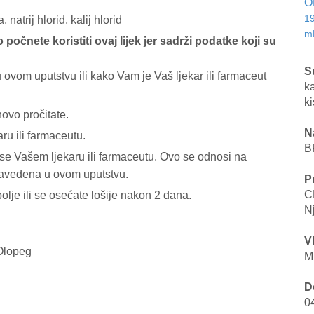
O
1
natrij hlorid, kalij hlorid
m
 počnete koristiti ovaj lijek jer sadrži podatke koji su
S
 ovom uputstvu ili kako Vam je Vaš ljekar ili farmaceut
ka
ki
ovo pročitate.
N
ru ili farmaceutu.
B
 se Vašem ljekaru ili farmaceutu. Ovo se odnosi na
navedena u ovom uputstvu.
P
C
lje ili se osećate lošije nakon 2 dana.
N
V
 Olopeg
M
D
0