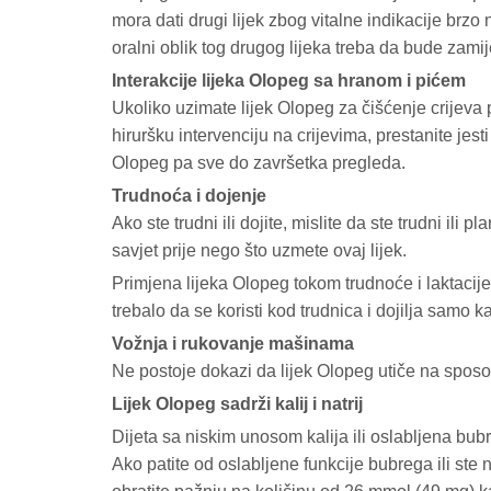
mora dati drugi lijek zbog vitalne indikacije brz
oralni oblik tog drugog lijeka treba da bude zami
Interakcije lijeka Olopeg sa hranom i pićem
Ukoliko uzimate lijek Olopeg za čišćenje crijeva 
hiruršku intervenciju na crijevima, prestanite jest
Olopeg pa sve do završetka pregleda.
Trudnoća i dojenje
Ako ste trudni ili dojite, mislite da ste trudni ili p
savjet prije nego što uzmete ovaj lijek.
Primjena lijeka Olopeg tokom trudnoće i laktacije 
trebalo da se koristi kod trudnica i dojilja samo
Vožnja i rukovanje mašinama
Ne postoje dokazi da lijek Olopeg utiče na spos
Lijek Olopeg sadrži kalij i natrij
Dijeta sa niskim unosom kalija ili oslabljena bub
Ako patite od oslabljene funkcije bubrega ili ste