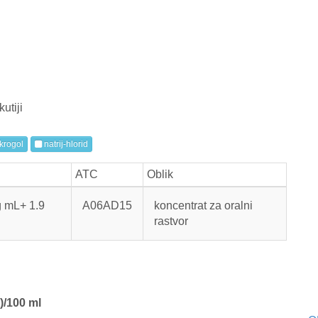
utiji
rogol
natrij-hlorid
ATC
Oblik
 mL+ 1.9
A06AD15
koncentrat za oralni
rastvor
)/100 ml