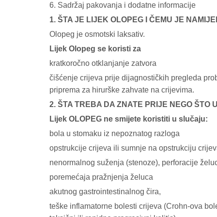
6. Sadržaj pakovanja i dodatne informacije
1. ŠTA JE LIJEK OLOPEG I ČEMU JE NAMIJ
Olopeg je osmotski laksativ.
Lijek Olopeg se koristi za
kratkoročno otklanjanje zatvora
čišćenje crijeva prije dijagnostičkih pregleda pro
priprema za hirurške zahvate na crijevima.
2. ŠTA TREBA DA ZNATE PRIJE NEGO ŠTO
Lijek OLOPEG ne smijete koristiti u slučaju:
bola u stomaku iz nepoznatog razloga
opstrukcije crijeva ili sumnje na opstrukciju crijev
nenormalnog suženja (stenoze), perforacije želuca
poremećaja pražnjenja želuca
akutnog gastrointestinalnog čira,
teške inflamatorne bolesti crijeva (Crohn-ova bole