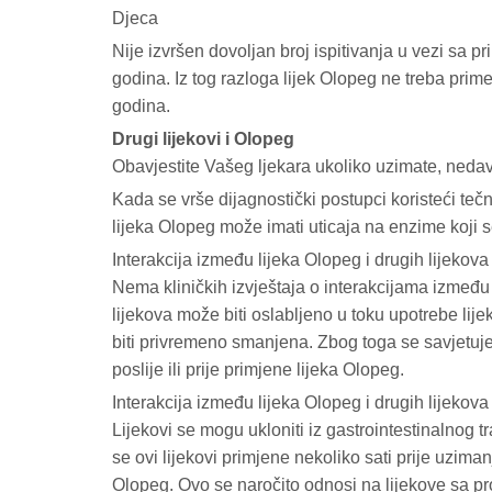
Djeca
Nije izvršen dovoljan broj ispitivanja u vezi sa 
godina. Iz tog razloga lijek Olopeg ne treba prim
godina.
Drugi lijekovi i Olopeg
Obavjestite Vašeg ljekara ukoliko uzimate, nedavn
Kada se vrše dijagnostički postupci koristeći tečno
lijeka Olopeg može imati uticaja na enzime koji se
Interakcija između lijeka Olopeg i drugih lijekov
Nema kliničkih izvještaja o interakcijama između 
lijekova može biti oslabljeno u toku upotrebe lij
biti privremeno smanjena. Zbog toga se savjetuje
poslije ili prije primjene lijeka Olopeg.
Interakcija između lijeka Olopeg i drugih lijekov
Lijekovi se mogu ukloniti iz gastrointestinalnog tr
se ovi lijekovi primjene nekoliko sati prije uzima
Olopeg. Ovo se naročito odnosi na lijekove sa 