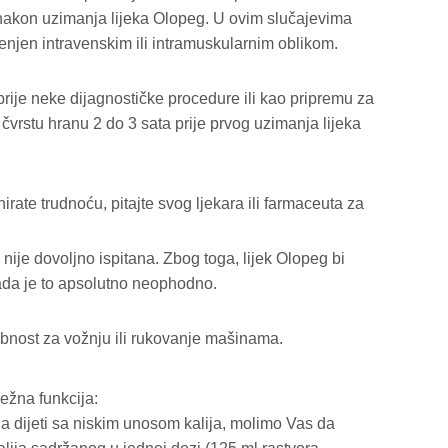
o nakon uzimanja lijeka Olopeg. U ovim slučajevima
jenjen intravenskim ili intramuskularnim oblikom.
prije neke dijagnostičke procedure ili kao pripremu za
i čvrstu hranu 2 do 3 sata prije prvog uzimanja lijeka
lanirate trudnoću, pitajte svog ljekara ili farmaceuta za
nije dovoljno ispitana. Zbog toga, lijek Olopeg bi
 kada je to apsolutno neophodno.
obnost za vožnju ili rukovanje mašinama.
režna funkcija:
 na dijeti sa niskim unosom kalija, molimo Vas da