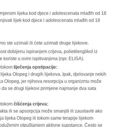
primjenom lijeka kod djece i adolescenata mlađih od 18
enjivati lijek kod djece i adolescenata mlađih od 18
o ste uzimali ili ćete uzimati druge lijekove.
st dobijenu ispiranjem crijeva, polietilenglikol iz
 koriste u ovim ispitivanjima (npr. ELISA).
a tokom
liječenja opstipacije:
lijeka Olopeg i drugih lijekova. Ipak, djelovanje nekih
eka Olopeg, jer njihova resorpcija u organizmu može
 da se drugi lijekovi primjene najmanje dva sata
a tokom
čišćenja crijeva:
akta ili se apsorpcija može smanjiti ili zaustaviti ako
nja lijeka Olopeg ili tokom same terapije lijekom
produženim otpuštanjem aktivne supstance. Često se