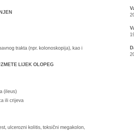
V
ENJEN
2
V
1
D
bavnog trakta (npr. kolonoskopija), kao i
2
 UZMETE LIJEK OLOPEG
a (ileus)
 ili crijeva
st, ulcerozni kolitis, toksični megakolon,