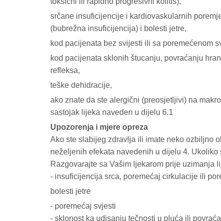
toksični ili rapidno progresivni kolitis),
srčane insuficijencije i kardiovaskularnih poremj
(bubrežna insuficijencija) i bolesti jetre,
kod pacijenata bez svijesti ili sa poremećenom s
kod pacijenata sklonih štucanju, povraćanju hran
refleksa,
teške dehidracije,
ako znate da ste alergični (preosjetljivi) na makrogo
sastojak lijeka naveden u dijelu 6.1
Upozorenja i mjere opreza
Ako ste slabijeg zdravlja ili imate neko ozbiljno
neželjenih efekata navedenih u dijelu 4. Ukoliko s
Razgovarajte sa Vašim ljekarom prije uzimanja 
- insuficijencija srca, poremećaj cirkulacije ili p
bolesti jetre
- poremećaj svjesti
- sklonost ka udisanju tečnosti u pluća ili povrać