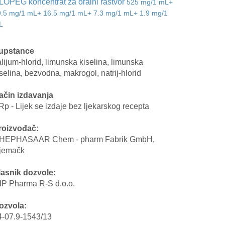
LOPEG koncentrat za oralni rastvor
525 mg/1 mL+
9.5 mg/1 mL+ 16.5 mg/1 mL+ 7.3 mg/1 mL+ 1.9 mg/1
L
upstance
lijum-hlorid, limunska kiselina, limunska
selina, bezvodna, makrogol, natrij-hlorid
ačin izdavanja
Rp - Lijek se izdaje bez ljekarskog recepta
roizvođač:
HEPHASAAR Chem - pharm Fabrik GmbH,
jemačk
lasnik dozvole:
IP Pharma R-S d.o.o.
ozvola:
4-07.9-1543/13