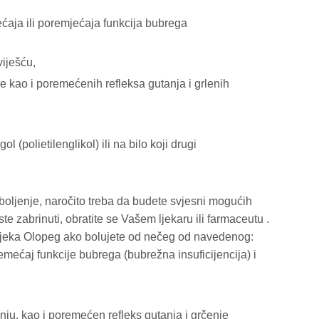
ećaja ili poremjećaja funkcija bubrega
viješću,
e kao i poremećenih refleksa gutanja i grlenih
l (polietilenglikol) ili na bilo koji drugi
 oboljenje, naročito treba da budete svjesni mogućih
te zabrinuti, obratite se Vašem ljekaru ili farmaceutu .
lijeka Olopeg ako bolujete od nečeg od navedenog:
oremećaj funkcije bubrega (bubrežna insuficijencija) i
anju, kao i poremećen refleks gutanja i grčenje