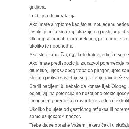
grkljana
- ozbiljna dehidratacija
Ako imate simptome kao što su npr. edem, nedost
insuficijencija srca koji ukazuju na postojanje dis
Olopeg se odmah mora prekinuti, potrebno je izmje
ukoliko je neophodno.
Ako ste dijabetičar, ugljikohidratne jedinice se ne
Ako imate predispoziciju za razvoj poremećaja ravn
diuretike), lijek Olopeg treba da primjenjujete sam
slučaju proliva savjetuje se praćenje ravnoteže vo
Stariji pacijenti bi trebalo da koriste lijek Olop
osjetljiviji na potencijalne neželjene efekte ljeko
i mogućeg poremećaja ravnoteže vode i elektrolit
Ukoliko bolujete od gastričnog refluksa ili poreme
samo uz ljekarski nadzor.
Treba da se obratite Vašem ljekaru čak i u sluč