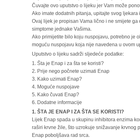
Čuvajte ovo uputstvo o lijeku jer Vam može pono
Ako imate dodatnih pitanja, upitajte svog ljekara 
Ovaj lijek je propisan Vama lično i ne smijete ga 
simptome jednake Vašima.
Ako primijetite bilo koju nuspojavu, potrebno je oba
moguću nuspojavu koja nije navedena u ovom up
Uputstvo o lijeku sadrži sljedeće podatke:
1. Šta je Enap i za šta se koristi?
2. Prije nego počnete uzimati Enap
3. Kako uzimati Enap?
4. Moguće nuspojave
5. Kako čuvati Enap?
6. Dodatne informacije
1. ŠTA JE ENAP I ZA ŠTA SE KORISTI?
Lijek Enap spada u skupinu inhibitora enzima kon
raširi krvne žile, što uzrokuje snižavanje krvnog
Enap poboljšava rad srca.