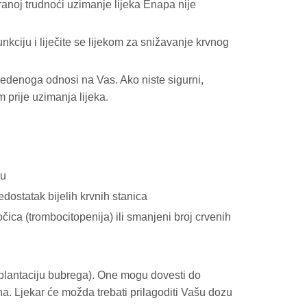
 ranoj trudnoći uzimanje lijeka Enapa nije
nkciju i liječite se lijekom za snižavanje krvnog
avedenoga odnosi na Vas. Ako niste sigurni,
 prije uzimanja lijeka.
gu
edostatak bijelih krvnih stanica
očica (trombocitopenija) ili smanjeni broj crvenih
splantaciju bubrega). One mogu dovesti do
jna. Ljekar će možda trebati prilagoditi Vašu dozu