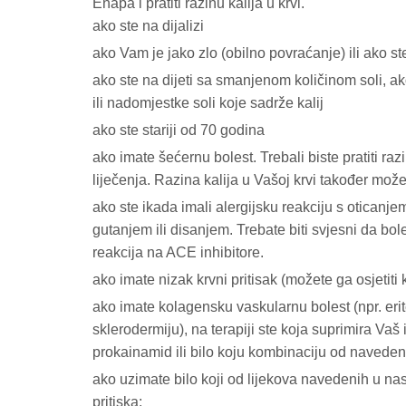
Enapa i pratiti razinu kalija u krvi.
ako ste na dijalizi
ako Vam je jako zlo (obilno povraćanje) ili ako st
ako ste na dijeti sa smanjenom količinom soli, ako
ili nadomjestke soli koje sadrže kalij
ako ste stariji od 70 godina
ako imate šećernu bolest. Trebali biste pratiti ra
liječenja. Razina kalija u Vašoj krvi također može
ako ste ikada imali alergijsku reakciju s oticanjem
gutanjem ili disanjem. Trebate biti svjesni da bol
reakcija na ACE inhibitore.
ako imate nizak krvni pritisak (možete ga osjetiti 
ako imate kolagensku vaskularnu bolest (npr. erite
sklerodermiju), na terapiji ste koja suprimira Vaš 
prokainamid ili bilo koju kombinaciju od navede
ako uzimate bilo koji od lijekova navedenih u nas
pritiska: