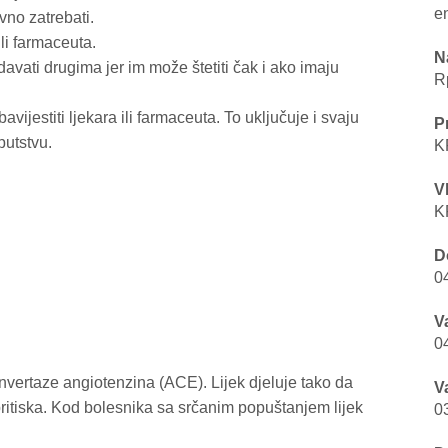
en
vno zatrebati.
ili farmaceuta.
N
davati drugima jer im može štetiti čak i ako imaju
Rp
vijestiti ljekara ili farmaceuta. To uključuje i svaju
P
utstvu.
KR
V
K
D
0
V
0
vertaze angiotenzina (ACE). Lijek djeluje tako da
V
 pritiska. Kod bolesnika sa srčanim popuštanjem lijek
0