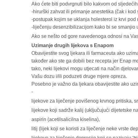
Ako ćete biti podvrgnuti bilo kakvom od sljedećih
-hirurški zahvat ili primanje anestetika (čak i kod
-postupak kojim se uklanja holesterol iz krvi pod
-liječenju desenzibilizacijom kako bi se smanjio u
Ako se nešto od gore navedenoga odnosi na Vas, r
Uzimanje drugih lijekova s Enapom
Obavijestite svog ljekara ili farmaceuta ako uzimat
također ako ste ga dobili bez recepta jer Enap mo
tako, neki lijekovi mogu utjecati na način djelova
Vašu dozu i/ili poduzeti druge mjere opreza.
Posebno je važno da ljekara obavijestite ako uzim
-
lijekove za liječenje povišenog krvnog pritiska,
lijekove koji sadrže kalij (uključujući dijetetske 
aspirin (acetilsalicilna kiselina),
litij (lijek koji se koristi za liječenje neke vrste de
lijekove za liječenje depresije koji se nazivaju ʻtri