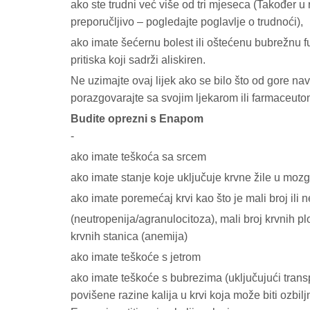
ako ste trudni već više od tri mjeseca (Također u
preporučljivo – pogledajte poglavlje o trudnoći),
ako imate šećernu bolest ili oštećenu bubrežnu fu
pritiska koji sadrži aliskiren.
Ne uzimajte ovaj lijek ako se bilo što od gore n
porazgovarajte sa svojim ljekarom ili farmaceutom
Budite oprezni s Enapom
-
ako imate teškoća sa srcem
ako imate stanje koje uključuje krvne žile u moz
ako imate poremećaj krvi kao što je mali broj ili n
(neutropenija/agranulocitoza), mali broj krvnih pl
krvnih stanica (anemija)
ako imate teškoće s jetrom
ako imate teškoće s bubrezima (uključujući tran
povišene razine kalija u krvi koja može biti ozbil