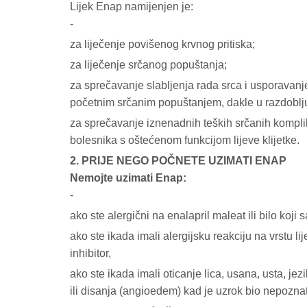
Lijek Enap namijenjen je:
-
za liječenje povišenog krvnog pritiska;
za liječenje srčanog popuštanja;
za sprečavanje slabljenja rada srca i usporavanj
početnim srčanim popuštanjem, dakle u razdoblju
za sprečavanje iznenadnih teških srčanih kompli
bolesnika s oštećenom funkcijom lijeve klijetke.
2. PRIJE NEGO POČNETE UZIMATI ENAP
Nemojte uzimati Enap:
-
ako ste alergični na enalapril maleat ili bilo koji
ako ste ikada imali alergijsku reakciju na vrstu li
inhibitor,
ako ste ikada imali oticanje lica, usana, usta, jez
ili disanja (angioedem) kad je uzrok bio nepoznat 