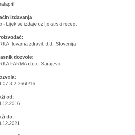
alapril
ačin izdavanja
 - Lijek se izdaje uz ljekarski recept
roizvođač:
KA, tovarna zdravil, d.d., Slovenija
lasnik dozvole:
RKA FARMA d.o.o. Sarajevo
ozvola:
4-07.3-2-3660/16
aži od:
4.12.2016
aži do:
3.12.2021