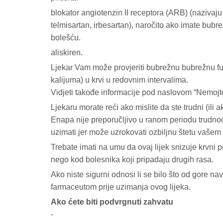
blokator angiotenzin II receptora (ARB) (nazivaju 
telmisartan, irbesartan), naročito ako imate bu
bolešću.
aliskiren.
Ljekar Vam može provjeriti bubrežnu bubrežnu funkci
kalijuma) u krvi u redovnim intervalima.
Vidjeti takođe informacije pod naslovom “Nemojt
Ljekaru morate reći ako mislite da ste trudni (ili
Enapa nije preporučljivo u ranom periodu trudno
uzimati jer može uzrokovati ozbiljnu štetu vašem 
Trebate imati na umu da ovaj lijek snizuje krvni 
nego kod bolesnika koji pripadaju drugih rasa.
Ako niste sigurni odnosi li se bilo što od gore na
farmaceutom prije uzimanja ovog lijeka.
Ako ćete biti podvrgnuti zahvatu
-