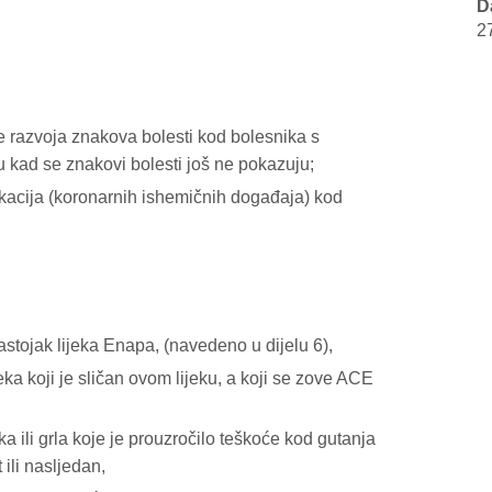
D
2
e razvoja znakova bolesti kod bolesnika s
 kad se znakovi bolesti još ne pokazuju;
kacija (koronarnih ishemičnih događaja) kod
 sastojak lijeka Enapa, (navedeno u dijelu 6),
jeka koji je sličan ovom lijeku, a koji se zove ACE
ika ili grla koje je prouzročilo teškoće kod gutanja
ili nasljedan,