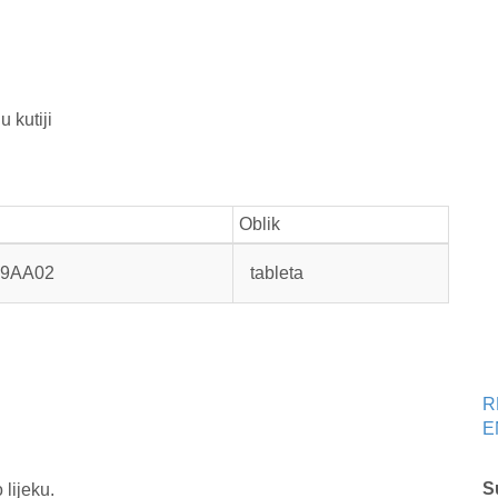
 kutiji
C
Oblik
9AA02
tableta
R
E
S
 lijeku.