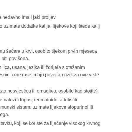
e nedavno imali jaki proljev
 uzimate dodatke kalija, lijekove koji štede kalij
zinu šećera u krvi, osobito tijekom prvih mjeseca
 biti povišena.
 lica, usana, jezika ili ždrijela s otežanim
esnici crne rase imaju povećan rizik za ove vrste
kao nesvjesticu ili omaglicu, osobito kad stojite)
matozni lupus, reumatoidni artritis ili
imunski sistem, uzimate lijekove alopurinol ili
noga.
tavku, koji se koriste za liječenje visokog krvnog