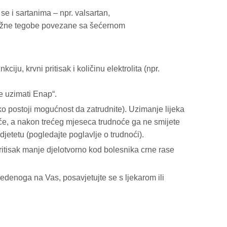
se i sartanima – npr. valsartan,
brežne tegobe povezane sa šećernom
ju, krvni pritisak i količinu elektrolita (npr.
e uzimati Enap“.
 ako postoji mogućnost da zatrudnite). Uzimanje lijeka
će, a nakon trećeg mjeseca trudnoće ga ne smijete
djetetu (pogledajte poglavlje o trudnoći).
pritisak manje djelotvorno kod bolesnika crne rase
vedenoga na Vas, posavjetujte se s ljekarom ili