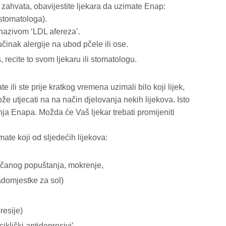
 zahvata, obavijestite ljekara da uzimate Enap:
 stomatologa).
 nazivom ʻLDL aferezaʼ.
činak alergije na ubod pčele ili ose.
ecite to svom ljekaru ili stomatologu.
e ili ste prije kratkog vremena uzimali bilo koji lijek,
že utjecati na na način djelovanja nekih lijekova. Isto
nja Enapa. Možda će Vaš ljekar trebati promijeniti
ate koji od sljedećih lijekova:
 srčanog popuštanja, mokrenje,
nadomjestke za sol)
presije)
ciklički antidepresiviʼ