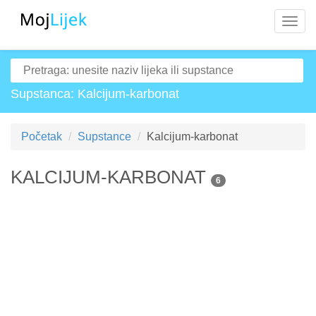
Navig
Supstanca: Kalcijum-karbonat
Početak
Supstance
Kalcijum-karbonat
KALCIJUM-KARBONAT
6