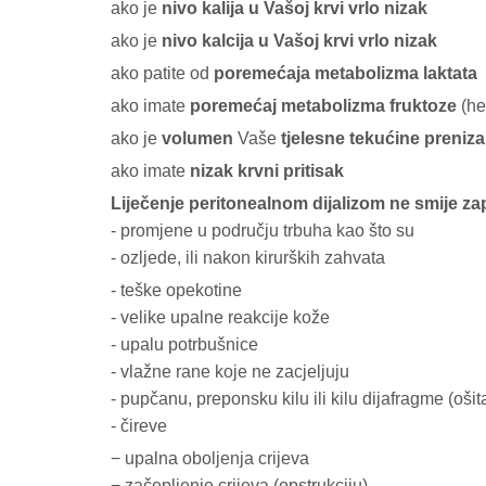
ako je
nivo kalija u Vašoj krvi vrlo nizak
ako je
nivo kalcija u Vašoj krvi vrlo nizak
ako patite od
poremećaja metabolizma laktata
ako imate
poremećaj metabolizma fruktoze
(he
ako je
volumen
Vaše
tjelesne tekućine preniz
ako imate
nizak krvni pritisak
Liječenje peritonealnom dijalizom ne smije za
- promjene u području trbuha kao što su
- ozljede, ili nakon kirurških zahvata
- teške opekotine
- velike upalne reakcije kože
- upalu potrbušnice
- vlažne rane koje ne zacjeljuju
- pupčanu, preponsku kilu ili kilu dijafragme (ošit
- čireve
− upalna oboljenja crijeva
− začepljenje crijeva (opstrukciju)