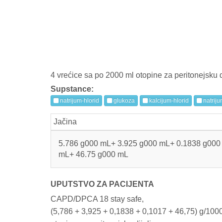
4 vrećice sa po 2000 ml otopine za peritonejsku di
Supstance:
natrijum-hlorid
glukoza
kalcijum-hlorid
natriju
Jačina
5.786 g000 mL+ 3.925 g000 mL+ 0.1838 g000
mL+ 46.75 g000 mL
UPUTSTVO ZA PACIJENTA
CAPD/DPCA 18 stay safe,
(5,786 + 3,925 + 0,1838 + 0,1017 + 46,75) g/100