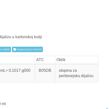
jalizu u kartonskoj kutiji
m-laktat
magnezijum-hlorid
ATC
Oblik
 mL+ 0.1017 g000
B05DB
otopina za
peritonejsku dijalizu
0 ml