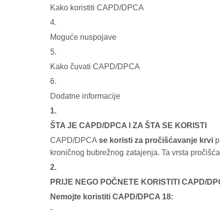
Kako koristiti CAPD/DPCA
4.
Moguće nuspojave
5.
Kako čuvati CAPD/DPCA
6.
Dodatne informacije
1.
ŠTA JE CAPD/DPCA I ZA ŠTA SE KORISTI
CAPD/DPCA
se koristi za pročišćavanje krvi
p
kroničnog bubrežnog zatajenja. Ta vrsta pročišćav
2.
PRIJE NEGO POČNETE KORISTITI CAPD/D
Nemojte koristiti CAPD/DPCA 18:
-