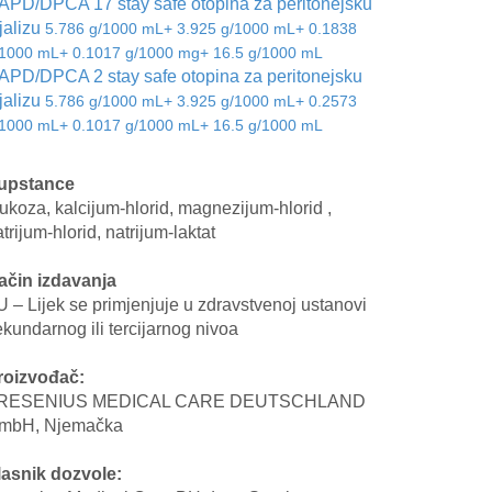
APD/DPCA 17 stay safe otopina za peritonejsku
jalizu
5.786 g/1000 mL+ 3.925 g/1000 mL+ 0.1838
/1000 mL+ 0.1017 g/1000 mg+ 16.5 g/1000 mL
APD/DPCA 2 stay safe otopina za peritonejsku
jalizu
5.786 g/1000 mL+ 3.925 g/1000 mL+ 0.2573
/1000 mL+ 0.1017 g/1000 mL+ 16.5 g/1000 mL
upstance
lukoza, kalcijum-hlorid, magnezijum-hlorid ,
trijum-hlorid, natrijum-laktat
ačin izdavanja
U – Lijek se primjenjuje u zdravstvenoj ustanovi
kundarnog ili tercijarnog nivoa
roizvođač:
RESENIUS MEDICAL CARE DEUTSCHLAND
mbH, Njemačka
lasnik dozvole: