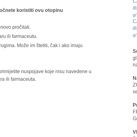
C
di
počnete koristiti ovu otopinu
g
C
novo pročitati.
di
g
ru ili farmaceutu.
ugima. Može im štetiti, čak i ako imaju
S
g
na
 primijetite nuspojave koje nisu navedene u
N
ra ili farmaceuta.
Z
se
P
F
G
V