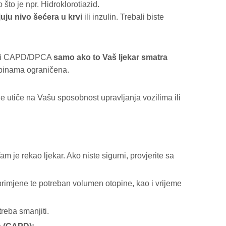
 što je npr. Hidroklorotiazid.
uju nivo šećera u krvi
ili inzulin. Trebali biste
istiti CAPD/DPCA
samo
ako to Vaš ljekar smatra
upinama ograničena.
utiče na Vašu sposobnost upravljanja vozilima ili
je rekao ljekar. Ako niste sigurni, provjerite sa
t primjene te potreban volumen otopine, kao i vrijeme
reba smanjiti.