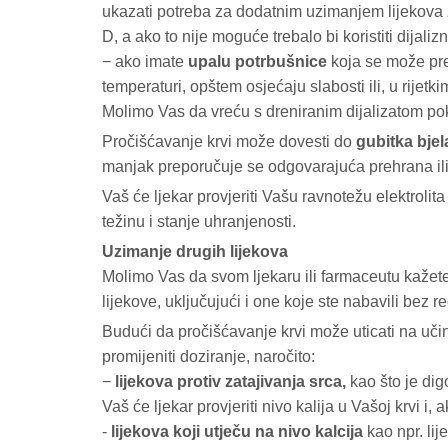
ukazati potreba za dodatnim uzimanjem lijekova za 
D, a ako to nije moguće trebalo bi koristiti dijali
− ako imate
upalu potrbušnice
koja se može pre
temperaturi, opštem osjećaju slabosti ili, u rijetk
Molimo Vas da vreću s dreniranim dijalizatom po
Pročišćavanje krvi može dovesti do
gubitka bje
manjak preporučuje se odgovarajuća prehrana ili
Vaš će ljekar provjeriti Vašu ravnotežu elektrolita
težinu i stanje uhranjenosti.
Uzimanje drugih lijekova
Molimo Vas da svom ljekaru ili farmaceutu kažete
lijekove, uključujući i one koje ste nabavili bez r
Budući da pročišćavanje krvi može uticati na uči
promijeniti doziranje, naročito:
−
lijekova protiv zatajivanja srca,
kao što je dig
Vaš će ljekar provjeriti nivo kalija u Vašoj krvi i
-
lijekova koji utječu na nivo kalcija
kao npr. lij