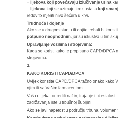
−
lijekova koji povećavaju izlučivanje urina
kao
−
lijekova
koji se uzimaju kroz usta, a
koji smanj
redovito mjeriti nivo šećera u krvi.
Trudnoća i dojenje
Ako ste u drugom stanju ili dojite trebali bi kor
potpuno neophodnim,
jer su iskustva u tim sk
Upravljanje vozilima i strojevima:
Kada se koristi kako je propisano CAPD/DPCA ne 
strojevima.
3.
KAKO KORISTI CAPD/DPCA
Uvijek koristite CAPD/DPCA tačno onako kako Vam 
njim ili sa Vašim farmaceutom.
Vaš će ljekar odrediti način, trajanje i učestalos
zadržavanja iste u trbušnoj šupljini.
Ako se javi napetost u području trbuha, volumen t