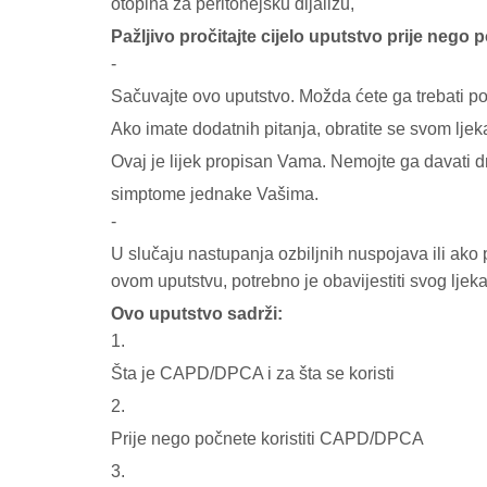
otopina za peritonejsku dijalizu,
Pažljivo pročitajte cijelo uputstvo prije nego 
-
Sačuvajte ovo uputstvo. Možda ćete ga trebati po
Ako imate dodatnih pitanja, obratite se svom ljeka
Ovaj je lijek propisan Vama. Nemojte ga davati dr
simptome jednake Vašima.
-
U slučaju nastupanja ozbiljnih nuspojava ili ako
ovom uputstvu, potrebno je obavijestiti svog ljeka
Ovo uputstvo sadrži:
1.
Šta je CAPD/DPCA i za šta se koristi
2.
Prije nego počnete koristiti CAPD/DPCA
3.