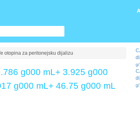
A
C
otopina za peritonejsku dijalizu
di
g
.786 g000 mL+ 3.925 g000
C
di
017 g000 mL+ 46.75 g000 mL
g