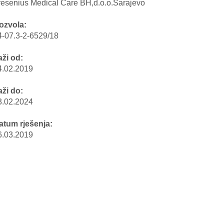
resenius Medical Care BH,d.o.o.Sarajevo
ozvola:
4-07.3-2-6529/18
aži od:
4.02.2019
aži do:
3.02.2024
atum rješenja:
6.03.2019