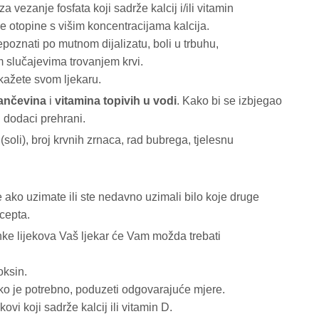
vezanje fosfata koji sadrže kalcij i/ili vitamin
zne otopine s višim koncentracijama kalcija.
poznati po mutnom dijalizatu, boli u trbuhu,
im slučajevima trovanjem krvi.
kažete svom ljekaru.
lančevina
i
vitamina topivih u vodi
. Kako bi se izbjegao
 dodaci prehrani.
 (soli), broj krvnih zrnaca, rad bubrega, tjelesnu
 ako uzimate ili ste nedavno uzimali bilo koje druge
ecepta.
nke lijekova Vaš ljekar će Vam možda trebati
oksin.
, ako je potrebno, poduzeti odgovarajuće mjere.
ekovi koji sadrže kalcij ili vitamin D.