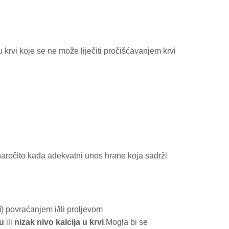
 krvi koje se ne može liječiti pročišćavanjem krvi
 naročito kada adekvatni unos hrane koja sadrži
i
) povraćanjem i/ili proljevom
du
ili
nizak nivo kalcija u krvi
.
Mogla bi se