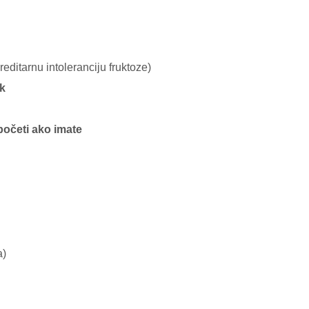
reditarnu intoleranciju fruktoze)
ak
početi ako imate
a)