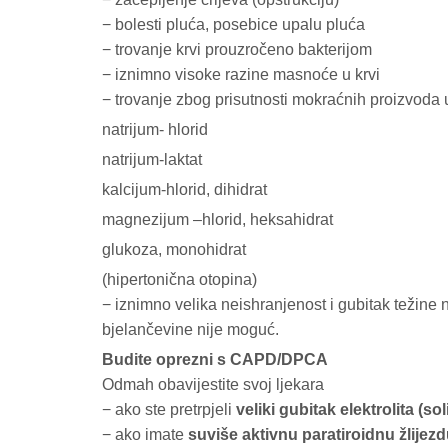
− bolesti pluća, posebice upalu pluća
− trovanje krvi prouzročeno bakterijom
− iznimno visoke razine masnoće u krvi
− trovanje zbog prisutnosti mokraćnih proizvoda u
natrijum- hlorid
natrijum-laktat
kalcijum-hlorid, dihidrat
magnezijum –hlorid, heksahidrat
glukoza, monohidrat
(hipertonična otopina)
− iznimno velika neishranjenost i gubitak težine
bjelančevine nije moguć.
Budite oprezni s CAPD/DPCA
Odmah obavijestite svoj ljekara
− ako ste pretrpjeli
veliki gubitak elektrolita (sol
− ako imate
suviše aktivnu paratiroidnu žlijez