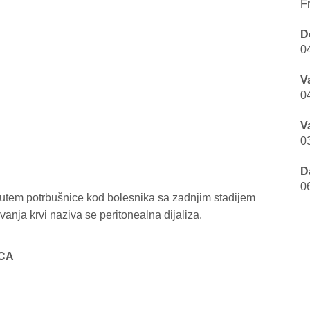
F
D
0
V
0
V
0
D
0
utem potrbušnice kod bolesnika sa zadnjim stadijem
anja krvi naziva se peritonealna dijaliza.
PCA