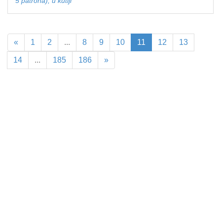
5 patrona), u kutiji
«
1
2
...
8
9
10
11
12
13
14
...
185
186
»