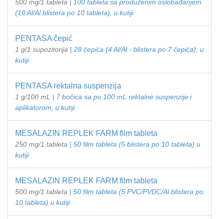
500 mg/1 tableta
| 100 tableta sa produženim oslobađanjem
(10 Al/Al blistera po 10 tableta), u kutiji
PENTASA čepić
1 g/1 supozitorija
| 28 čepića (4 Al/Al - blistera po 7 čepića), u
kutiji
PENTASA rektalna suspenzija
1 g/100 mL
| 7 bočica sa po 100 mL rektalne suspenzije i
aplikatorom, u kutiji
MESALAZIN REPLEK FARM film tableta
250 mg/1 tableta
| 50 film tableta (5 blistera po 10 tableta) u
kutiji
MESALAZIN REPLEK FARM film tableta
500 mg/1 tableta
| 50 film tableta (5 PVC/PVDC/Al blistera po
10 tableta) u kutiji