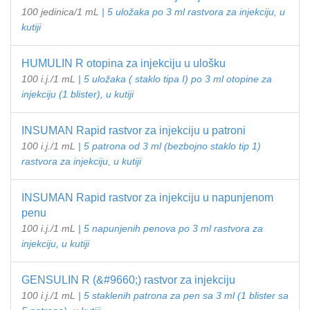
100 jedinica/1 mL
| 5 uložaka po 3 ml rastvora za injekciju, u
kutiji
HUMULIN R otopina za injekciju u ulošku
100 i.j./1 mL
| 5 uložaka ( staklo tipa I) po 3 ml otopine za
injekciju (1 blister), u kutiji
INSUMAN Rapid rastvor za injekciju u patroni
100 i.j./1 mL
| 5 patrona od 3 ml (bezbojno staklo tip 1)
rastvora za injekciju, u kutiji
INSUMAN Rapid rastvor za injekciju u napunjenom
penu
100 i.j./1 mL
| 5 napunjenih penova po 3 ml rastvora za
injekciju, u kutiji
GENSULIN R (&#9660;) rastvor za injekciju
100 i.j./1 mL
| 5 staklenih patrona za pen sa 3 ml (1 blister sa